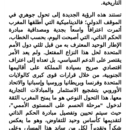
التاريخية.
تستند هذه الرؤية الجديدة إلى تحول جوهري في
الموقف الدولي؛ فالديناميكية التي أطلقها المغرب
أثمرت اعترافاً واسعاً بجدية ومصداقية مبادرة
الحكم الذاتي، التي أصبحت اليوم، بحسب الخطاب،
الإطار الوحيد المعترف به من قبل ثلثي دول الأمم
المتحدة لحل هذا النزاع المفتعل. ولم يعد الأمر
يقتصر على الدعم السياسي، بل تعداه إلى اعتراف
اقتصادي صريح بسيادة المملكة على أقاليمها
الجنوبية، من خلال قرارات قوى كبرى كالولايات
المتحدة وفرنسا وبريطانيا وروسيا وإسبانيا والاتحاد
الأوروبي بتشجيع الاستثمار والمبادلات التجارية
معها. هذا التحول النوعي هو ما يمنح المغرب الثقة
لدخول “مرحلة الحسم على المستوى الأممي”،
حيث سيتم تحيين وتفصيل مبادرة الحكم الذاتي
لتقديمها كأساس وحيد للتفاوض، وهو ما يعكس
شكراً وتقديراً لكل من ساند هذا المسار، وعلى