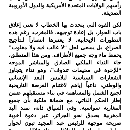
رأسهم الولايات المتحدة الأمريكية والدول الأوروبية
الصديقة.
لكن القوة التي يتحدث بها الخطاب لا تعني إغلاق
باب الحوار، بل إعادة توجيهه. فالمغرب، رغم هذه
التطورات الإيجابية، لا يعتبرها انتصاراً لـتأجيج
الصراع، بل يسعى لحل “لا غالب فيه ولا مغلوب”
يحفظ ماء وجه جميع الأطراف. ومن هذا المنطلق،
جاء النداء الملكي الصادق والمباشر الموجه
“للإخوة في مخيمات تندوف”، وهو نداء يتجاوز
الشعارات السياسية ليلامس البعد الإنساني
والوطني، داعياً إياهم لاغتنام الفرصة التاريخية
لجمع الشمل والمساهمة في بناء مستقبلهم ضمن
إطار الحكم الذاتي، مع ضمانة ملكية بأن جميع
المغاربة سواسية. وفي السياق ذاته، تمتد اليد
المغربية بصدق نحو الجزائر، عبر دعوة أخوية
صريحة موجهة للرئيس عبد المجيد تبون لحوار