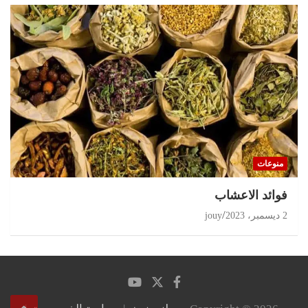
منوعات
‏فوائد الاعشاب
2 ديسمبر، 2023
jouy