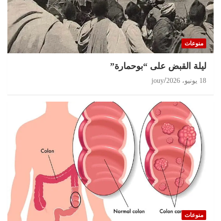
منوعات
ليلة القبض على “بوحمارة”
18 يونيو، 2026
jouy
منوعات