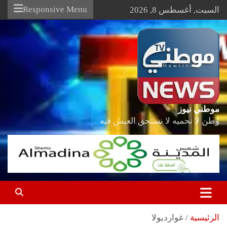
Ski
Responsive Menu
السبت, أغسطس 8, 2026
t
conten
موطني نيوز
وطن لا نحميه لا نستحق العيش فيه
الرئيسية
غوارديولا