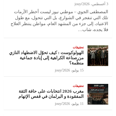
3 أغسطس، 2026
jouy
المصطفى الجوي – موطني نيوز ليست أخطر الأزمات
تلك التي تنفجر في الشوارع، بل التي تتحول، مع طول
الاعتياد، إلى جزء من المشهد العام، مواطن ينتظر العلاج
فلا يجده، شاب…
تحقيقات
الهولوكوست : كيف تحوّل الاضطهاد النازي
من صناعة الكراهية إلى إبادة جماعية
منظّمة؟
15 يوليو، 2026
jouy
تحقيقات
مغرب 2026 انتخابات على حافة الثقة
المفقودة و البرلمان في قفص الإتهام
11 يوليو، 2026
jouy