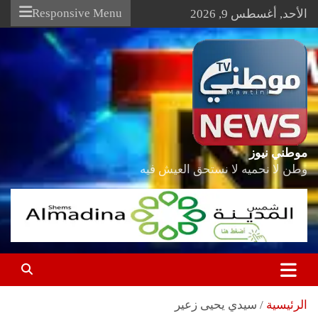
Ski
Responsive Menu
الأحد, أغسطس 9, 2026
t
conten
موطني نيوز
وطن لا نحميه لا نستحق العيش فيه
الرئيسية
سيدي يحيى زعير