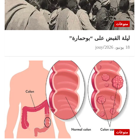
تحقيقات
مغرب 2026 انتخابات على حافة الثقة المفقودة و
البرلمان في قفص الإتهام
منوعات
11 يوليو، 2026
jouy
ليلة القبض على “بوحمارة”
18 يونيو، 2026
jouy
منوعات