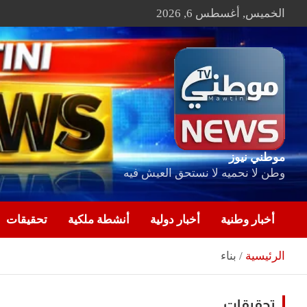
Ski
الخميس, أغسطس 6, 2026
t
conten
موطني نيوز
وطن لا نحميه لا نستحق العيش فيه
أخبار وطنية
أخبار دولية
أنشطة ملكية
تحقيقات
الرئيسية
بناء
تحقيقات