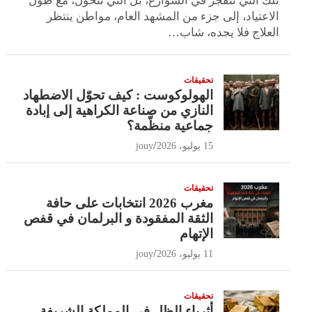
تلك التي تنفجر في الشوارع، بل التي تتحول، مع طول
الاعتياد، إلى جزء من المشهد العام، مواطن ينتظر
العلاج فلا يجده، شاب…
تحقيقات
الهولوكوست : كيف تحوّل الاضطهاد
النازي من صناعة الكراهية إلى إبادة
جماعية منظّمة؟
15 يوليو، 2026
jouy
تحقيقات
مغرب 2026 انتخابات على حافة
الثقة المفقودة و البرلمان في قفص
الإتهام
11 يوليو، 2026
jouy
تحقيقات
أثرياء الظل في المملكة الشريفة