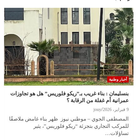
أخبار وطنية
بنسليمان : بناء غريب بـ”ريكو فلوريس” هل هو تجاوزات
عمرانية أم غفلة من الرقابة ؟
9 فبراير، 2026
jouy
المصطفى الجوي – موطني نيوز ظهر بناء غامض ملاصقًا
للمركب التجاري بتجزئة “ريكو فلوريس”، يثير
تساؤلات…