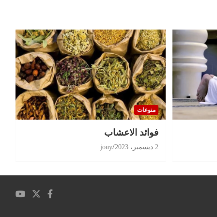
منوعات
‏فوائد الاعشاب
2 ديسمبر، 2023
jouy