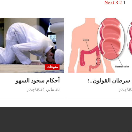
تعدد
Next
3
2
1
صفحات
المقالات
منوعات
 سرطان القولون..!
أحكام سجود السهو
jouy
28 يناير، 2024
jouy