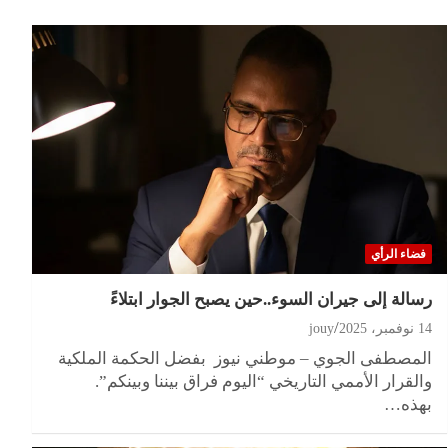
فضاء الرأي
رسالة إلى جيران السوء..حين يصبح الجوار ابتلاءً
14 نوفمبر، 2025
jouy
المصطفى الجوي – موطني نيوز بفضل الحكمة الملكية
والقرار الأممي التاريخي “اليوم فراق بيننا وبينكم”.
بهذه…