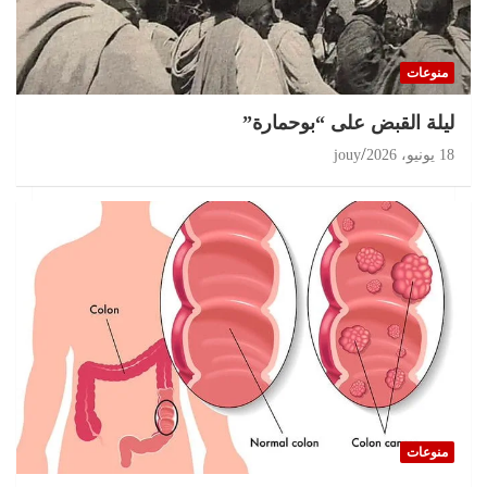
تحقيقات
مغرب 2026 انتخابات على حافة الثقة المفقودة و
البرلمان في قفص الإتهام
منوعات
11 يوليو، 2026
jouy
ليلة القبض على “بوحمارة”
18 يونيو، 2026
jouy
منوعات