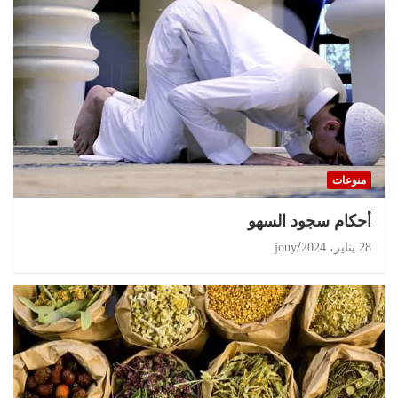
منوعات
أحكام سجود السهو
28 يناير، 2024
jouy