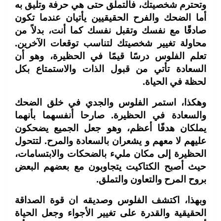
وتحترم شخصيتك، فالتملق حتى هي حرفة وتليق به
أما الضحك والفرح الحقيقيين يأتيان عندما تكون
صادقًا مع نفسك وتقبل نفسك كما أنت، بدلاً من
محاولة تغيير شخصيتك لتناسب توقعات الآخرين.
تعلم الفلوس درسًا قيمًا في الحظيرة، وهو أن
السعادة تأتي من قبول الذات والاستمتاع بكل
لحظة في الحياة.
وهكذا، استمر الفلوس والجدي في خلق الضحك
والسعادة في الحظيرة. صارحا أنفسهما بأنهما
يملكان هدفًا أعظم، وهو جعل الجميع يضحكون
عليهم لا معهم و يشعران بالسعادة والمرح. لتتحول
الحظيرة إلى مكان مليء بالضحكات والابتسامات،
حيث أصبح الكتاكيت يتجاوبون مع بعضهم البعض
بروح المرح والتعاون والتملق.
وبهذا، اكتشف الفلوس وصديقه ان قوة الصداقة
الحقيقية والقدرة على تغيير الأجواء وجعل الحياة