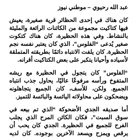
عبد الله رحيوي – موطني نيوز
كان هناك في إحدى الحظائر قرية صغيرة، يعيش
فيها كتاكيت مجموعة من الكائنات الرائعة والمليئة
بالنشاط. وفي هذه الحظيرة، كان هناك كتكوت
صغير يُدعى “الفلوس”، الذي كان يعتبر نفسه نجم
الحظيرة. كان يلفت الانتباه دائمًا بطريقته المتملقة
لأسياده وأحيانا يتكبر على بعض الكتاكيت أقرانه.
“الفلوس” كان يتجول في الحظيرة مع ريشه
المتفوخ ورأسه مرفوعًا عاليًا، يحاول جذب انتباه
الجميع. ولكن، للأسف، كان الجميع يتجاهلونه
ويضحكون على محاولاته اليائسة والبائسة للتميز.
أما صديقه الجدي الأضحوكة “الذي تم بيعه في
سوق السبت”، فكان الكائن المرح الذي يجلب
الفرح للجميع في الحظيرة. الجدي كان يحب أن
يرقص ويمزح ويسعد الآخرين بوجوده. كان لديه