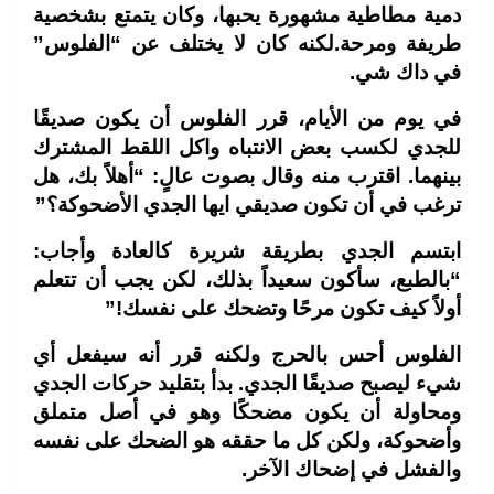
دمية مطاطية مشهورة يحبها، وكان يتمتع بشخصية
طريفة ومرحة.لكنه كان لا يختلف عن “الفلوس”
في داك شي.
في يوم من الأيام، قرر الفلوس أن يكون صديقًا
للجدي لكسب بعض الانتباه واكل اللقط المشترك
بينهما. اقترب منه وقال بصوت عالٍ: “أهلاً بك، هل
ترغب في أن تكون صديقي ايها الجدي الأضحوكة؟”
ابتسم الجدي بطريقة شريرة كالعادة وأجاب:
“بالطبع، سأكون سعيداً بذلك، لكن يجب أن تتعلم
أولاً كيف تكون مرحًا وتضحك على نفسك!”
الفلوس أحس بالحرج ولكنه قرر أنه سيفعل أي
شيء ليصبح صديقًا الجدي. بدأ بتقليد حركات الجدي
ومحاولة أن يكون مضحكًا وهو في أصل متملق
وأضحوكة، ولكن كل ما حققه هو الضحك على نفسه
والفشل في إضحاك الآخر.