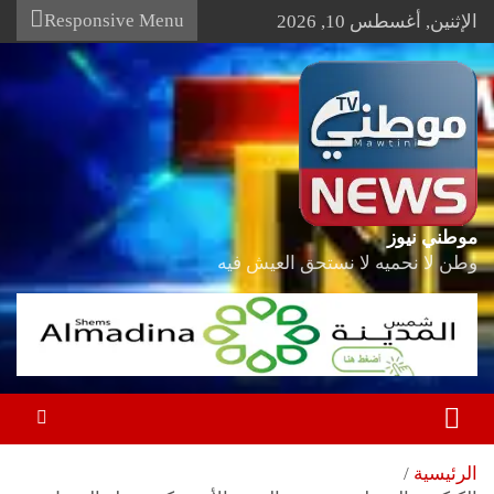
Ski
Responsive Menu
الإثنين, أغسطس 10, 2026
t
conten
موطني نيوز
وطن لا نحميه لا نستحق العيش فيه
الرئيسية