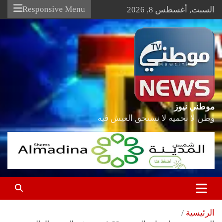
Ski
Responsive Menu
السبت, أغسطس 8, 2026
t
conten
موطني نيوز
وطن لا نحميه لا نستحق العيش فيه
الرئيسية