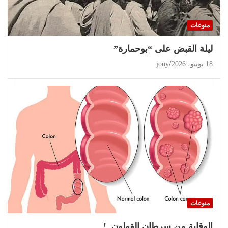
مغرب 2026 انتخابات على حافة الثقة المفقودة و
البرلمان في قفص الإتهام
منوعات
11 يوليو، 2026
jouy
ليلة القبض على “بوحمارة”
18 يونيو، 2026
jouy
منوعات
الوقاية من سرطان القولون..!