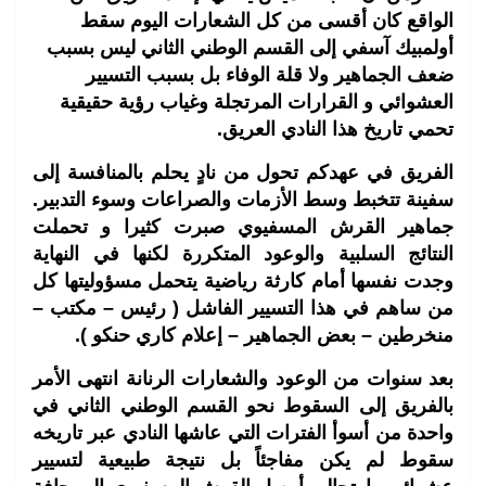
الواقع كان أقسى من كل الشعارات اليوم سقط
أولمبيك آسفي إلى القسم الوطني الثاني ليس بسبب
ضعف الجماهير ولا قلة الوفاء بل بسبب التسيير
العشوائي و القرارات المرتجلة وغياب رؤية حقيقية
تحمي تاريخ هذا النادي العريق.
الفريق في عهدكم تحول من نادٍ يحلم بالمنافسة إلى
سفينة تتخبط وسط الأزمات والصراعات وسوء التدبير.
جماهير القرش المسفيوي صبرت كثيرا و تحملت
النتائج السلبية والوعود المتكررة لكنها في النهاية
وجدت نفسها أمام كارثة رياضية يتحمل مسؤوليتها كل
من ساهم في هذا التسيير الفاشل ( رئيس – مكتب –
منخرطين – بعض الجماهير – إعلام كاري حنكو ).
بعد سنوات من الوعود والشعارات الرنانة انتهى الأمر
بالفريق إلى السقوط نحو القسم الوطني الثاني في
واحدة من أسوأ الفترات التي عاشها النادي عبر تاريخه
سقوط لم يكن مفاجئاً بل نتيجة طبيعية لتسيير