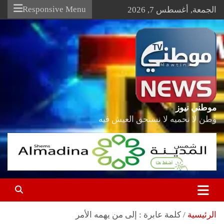
Ski
Responsive Menu
الجمعة, أغسطس 7, 2026
t
conten
موطني نيوز
وطن لا نحميه لا نستحق العيش فيه
الرئيسية
كلمة عابرة : إلى من يهمه الأمر