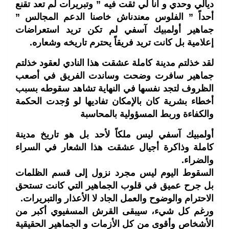
ديالي وحدي و انا لي ثقت فيه ” وتبريرات لم تعد تقنع
أحداً ” الفلوس معندناش خاصنا الدعم المجالس ”
جماهير أولمبيك آسفي لم تكن تريد استعراضات
إعلامية بل كانت تريد فريقاً يحترم تاريخه وشعاره.
لقد خذلتم مدينة كاملة عشقت هذا النادي لعقود خذلتم
جماهير سافرت وضحت وساندت الفريق في أصعب
الظروف لتجد نفسها في النهاية تشاهد سقوطه بسبب
أخطاء بشرية كان بالإمكان تفاديها لو وُجدت الحكمة
والكفاءة وربط المسؤولية بالمحاسبة
أولمبيك آسفي ليس ملكاً لأحد بل هو تاريخ مدينة
كاملة وذاكرة أجيال عشقت هذا الشعار في السراء
والضراء.
السقوط اليوم ليس مجرد نزول إلى قسم الظلمات
بل جرح عميق في قلوب الجماهير التي كانت تستحق
الاحترام والوضوح والعمل الجاد لا الأعذار والتبريرات.
ورغم كل شيء، سيبقى القرش المسفيوي أكبر من
الأشخاص وأقوى من كل الأزمات و الجماهير الحقيقية