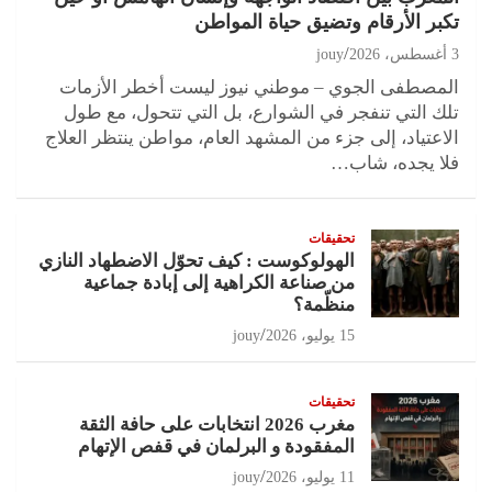
تكبر الأرقام وتضيق حياة المواطن
3 أغسطس، 2026
jouy
المصطفى الجوي – موطني نيوز ليست أخطر الأزمات
تلك التي تنفجر في الشوارع، بل التي تتحول، مع طول
الاعتياد، إلى جزء من المشهد العام، مواطن ينتظر العلاج
فلا يجده، شاب…
تحقيقات
الهولوكوست : كيف تحوّل الاضطهاد النازي
من صناعة الكراهية إلى إبادة جماعية
منظّمة؟
15 يوليو، 2026
jouy
تحقيقات
مغرب 2026 انتخابات على حافة الثقة
المفقودة و البرلمان في قفص الإتهام
11 يوليو، 2026
jouy