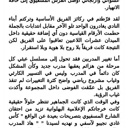
عشوائي وارتجالي أوصل القرش المسفيوي إلى حافة
الانهيار.
لقد فرّطتم في ركائز الفريق الأساسية وتركتم أبناء
النادي يغادرون الواحد تلو الآخر مقابل انتدابات بالجملة
حطمت الأرقام القياسية دون أي إضافة حقيقية داخل
الميدان عشرات اللاعبين تعاقبوا على الفريق لكن
النتيجة كانت فريقاً بلا روح بلا هوية وبلا استقرار.
أما تغيير المدربين فقد تحول إلى مسلسل عبثي كل
مرحلة من هزائم يعقبها مدرب جديد وكأن المشكل
كان دائماً في المدرب وليس في التسيير الكارثي
وغياب مشروع رياضي واضح كثرة التغييرات لم تنقذ
الفريق بل عمّقت الفوضى داخل المجموعة وأكدت
غياب الرؤية.
وفي الوقت الذي كانت الجماهير تنتظر حلولاً حقيقية
كانت خرجاتكم الإعلامية البهلوانية تزيد من احتقان
الشارع المسفيوي بتصريحات بعيدة عن الواقع ” كأس
غادي نجيبو لآسفي و نهديه لسيدنا ” ” هاذ المدرب