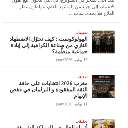
تلك التي تنفجر في الشوارع، بل التي تتحول، مع طول
الاعتياد، إلى جزء من المشهد العام، مواطن ينتظر
العلاج فلا يجده، شاب…
تحقيقات
الهولوكوست : كيف تحوّل الاضطهاد
النازي من صناعة الكراهية إلى إبادة
جماعية منظّمة؟
15 يوليو، 2026
jouy
تحقيقات
مغرب 2026 انتخابات على حافة
الثقة المفقودة و البرلمان في قفص
الإتهام
11 يوليو، 2026
jouy
تحقيقات
أثرياء الظل في المملكة الشريفة