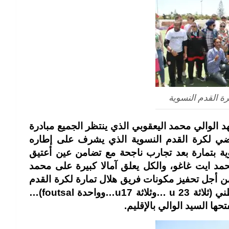
رة القدم النسوية
 الوالي محمد اليعقوبي الذي ينتظر الجميع مبادرة
ياضي لكرة القدم النسوية الذي يشرف على إطاره
ة بتمارة بعد تجارب ناجحة مع تضامن عين أعتيق
د ايت غاغو، والكل يعلق آمالا كبيرة على محمد
ن أجل تحفيز مكونات فريق هلال تمارة لكرة القدم
النسوية والذي يضم خمس لاعبات في المنتخب الوطني (ثلاثة u 23 …وثلاثة u17…وواحدة foutsal)…
ا السيد الوالي بالإقليم.