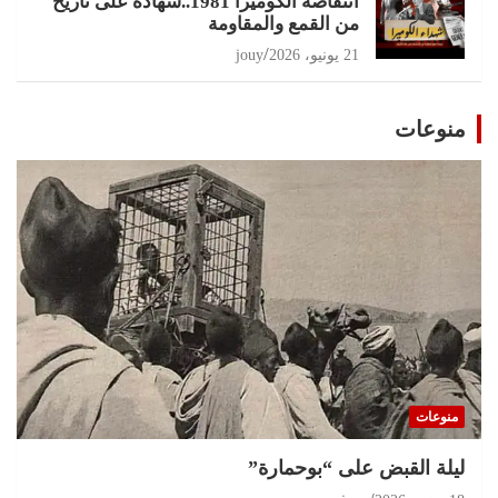
انتفاضة الكوميرا 1981..شهادة على تاريخ
من القمع والمقاومة
21 يونيو، 2026
jouy
منوعات
منوعات
ليلة القبض على “بوحمارة”