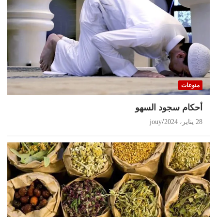
منوعات
أحكام سجود السهو
28 يناير، 2024
jouy