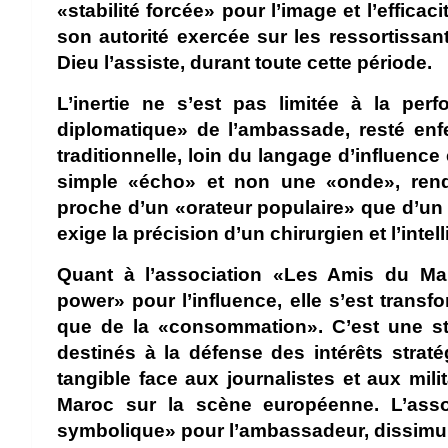
«stabilité forcée» pour l’image et l’effica
son autorité exercée sur les ressortiss
Dieu l’assiste, durant toute cette période.
L’inertie ne s’est pas limitée à la per
diplomatique» de l’ambassade, resté enf
traditionnelle, loin du langage d’influenc
simple «écho» et non une «onde», re
proche d’un «orateur populaire» que d’un
exige la précision d’un chirurgien et l’intel
Quant à l’association «Les Amis du Ma
power» pour l’influence, elle s’est tran
que de la «consommation». C’est une st
destinés à la défense des intérêts stra
tangible face aux journalistes et aux mil
Maroc sur la scène européenne. L’ass
symbolique» pour l’ambassadeur, dissimula