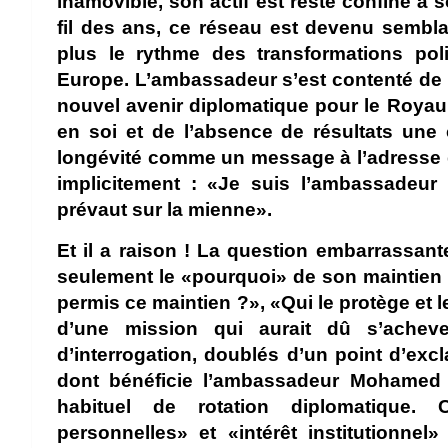
inamovible, son actif est resté confiné à 
fil des ans, ce réseau est devenu sembl
plus le rythme des transformations pol
Europe. L’ambassadeur s’est contenté de 
nouvel avenir diplomatique pour le Royaum
en soi et de l’absence de résultats une c
longévité comme un message à l’adresse d
implicitement : «Je suis l’ambassadeur 
prévaut sur la mienne».
Et il a raison ! La question embarrassan
seulement le «pourquoi» de son maintien 
permis ce maintien ?», «Qui le protège et
d’une mission qui aurait dû s’achev
d’interrogation, doublés d’un point d’ex
dont bénéficie l’ambassadeur Mohamed 
habituel de rotation diplomatique. C
personnelles» et «intérêt institutionne