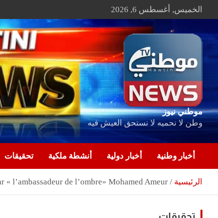
Ski
الخميس, أغسطس 6, 2026
t
conten
موطني نيوز
وطن لا نحميه لا نستحق العيش فيه
أخبار وطنية
أخبار دولية
أنشطة ملكية
تحقيقات
الرئيسية
é par « l’ambassadeur de l’ombre» Mohamed Ameur
تحقيقات