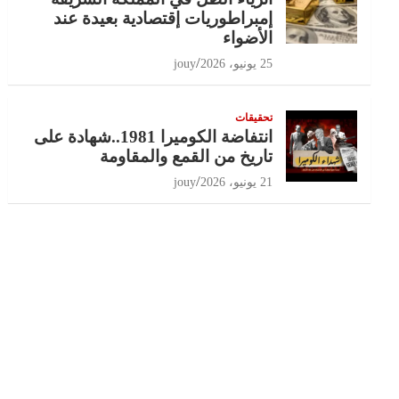
إمبراطوريات إقتصادية بعيدة عند
الأضواء
25 يونيو، 2026
jouy
تحقيقات
انتفاضة الكوميرا 1981..شهادة على
تاريخ من القمع والمقاومة
21 يونيو، 2026
jouy