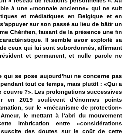
son « réseau de relations personnelles ». Au
able à une «monnaie ancienne» qui ne suit
itiques et médiatiques en Belgique et en
s’appuyer sur son passé au lieu de bâtir un
e Chérifien, faisant de la présence une fin
aractéristique. Il semble avoir exploité sa
e ceux qui lui sont subordonnés, affirmant
résident et permanent, et nulle parole ne
te qui se pose aujourd’hui ne concerne pas
pendant tout ce temps, mais plutôt : «Qui a
 le couvre ?». Les prolongations successives
er en 2019 soulèvent d’énormes points
clamation, sur le «mécanisme de protection»
Ameur, le mettant à l’abri du mouvement
ette imbrication entre «considérations
l» suscite des doutes sur le coût de cette