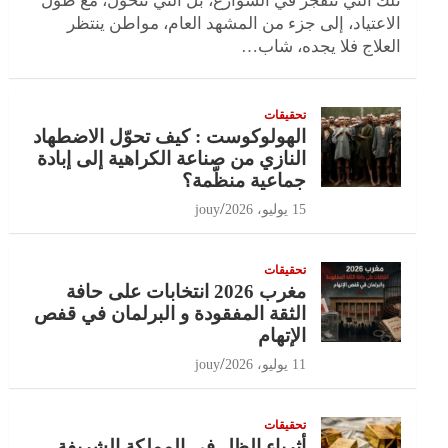
تلك التي تنفجر في الشوارع، بل التي تتحول، مع طول
الاعتياد، إلى جزء من المشهد العام، مواطن ينتظر
العلاج فلا يجده، شاب…
تحقيقات
الهولوكوست : كيف تحوّل الاضطهاد
النازي من صناعة الكراهية إلى إبادة
جماعية منظّمة؟
15 يوليو، 2026
jouy
تحقيقات
مغرب 2026 انتخابات على حافة
الثقة المفقودة و البرلمان في قفص
الإتهام
11 يوليو، 2026
jouy
تحقيقات
أثرياء الظل في المملكة الشريفة