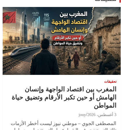
تحقيقات
المغرب بين اقتصاد الواجهة وإنسان
الهامش أو حين تكبر الأرقام وتضيق حياة
المواطن
3 أغسطس، 2026
jouy
المصطفى الجوي – موطني نيوز ليست أخطر الأزمات