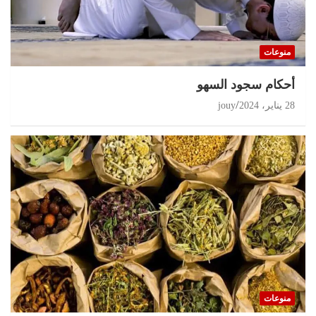
منوعات
أحكام سجود السهو
28 يناير، 2024
jouy
منوعات