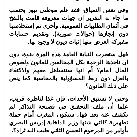
وفي نفس السياق، فقد علم موطني نيوز بحسب
ما جاء به التقرير ان جهات معروفة قامت بالنفخ
في أثمان الطلبيات العمومية، وأخرى تم إستخلاصها
دون إنجازها (حوالات صورية)، وتقديم حسابات
مفبركة الغرض منها إثبات ديون لا وجود لها
.
فهل ستضرب النيابة العامة هذه المرة بقوة، دون
ان تاخذها الرحمة بكل المخالفين للقانون ولصوص
المال العام؟ أم انها ستتساهل معهم والاكتفاء
بالعزل دون ربط المسؤولية بالمحاسبة كما ينص
على ذلك القانون؟
وحتى لا نستبق الأحداث، فإن غذا لناظره قريب،
علما أن ملف التحقيق في فضيحة التذاكر لم
يكشف عنه بعد. فهل سيكون المغرب أمام حملة
تطهيرية كالتي شنها وزير الداخلية إدريس البصري
بأوامر من المرحوم الحسن الثاني طيب الله ثراه؟
.