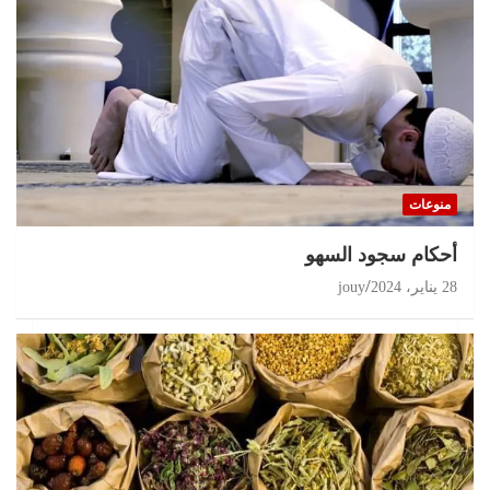
منوعات
أحكام سجود السهو
28 يناير، 2024
jouy