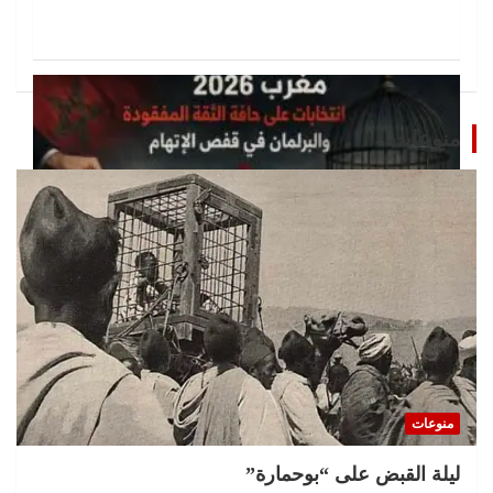
منوعات
تحقيقات
مغرب 2026 انتخابات على حافة الثقة المفقودة و
البرلمان في قفص الإتهام
منوعات
11 يوليو، 2026
jouy
ليلة القبض على “بوحمارة”