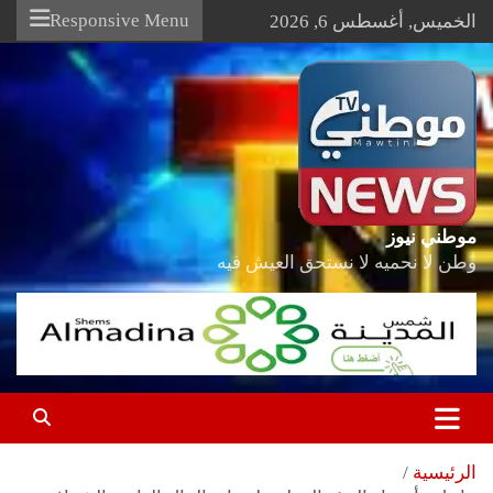
Ski
Responsive Menu
الخميس, أغسطس 6, 2026
t
conten
موطني نيوز
وطن لا نحميه لا نستحق العيش فيه
الرئيسية