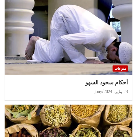
منوعات
أحكام سجود السهو
28 يناير، 2024
jouy