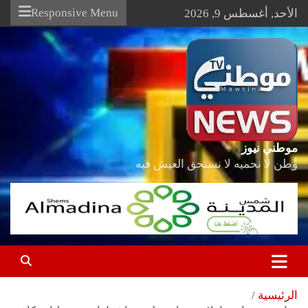
Ski
Responsive Menu
الأحد, أغسطس 9, 2026
t
conten
موطني نيوز
وطن لا نحميه لا نستحق العيش فيه
الرئيسية