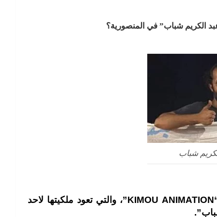
بد الكريم شباب” في المنصورية؟
لكريم شباب
رصد موطني نيوز بالصدفة ببيان الشركة الفرنسية “KIMOU ANIMATION”، والتي تعود ملكيتها لاحد
باب”.