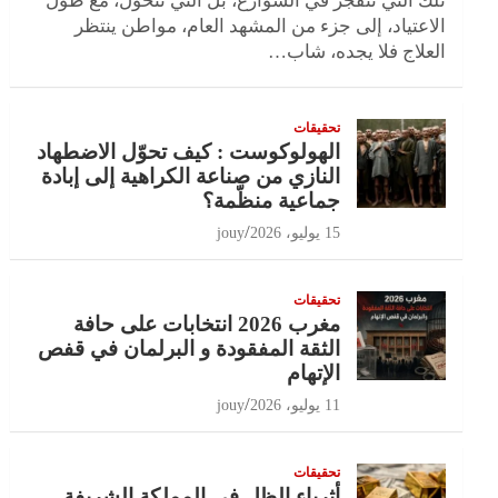
تلك التي تنفجر في الشوارع، بل التي تتحول، مع طول
الاعتياد، إلى جزء من المشهد العام، مواطن ينتظر
العلاج فلا يجده، شاب…
تحقيقات
الهولوكوست : كيف تحوّل الاضطهاد
النازي من صناعة الكراهية إلى إبادة
جماعية منظّمة؟
15 يوليو، 2026
jouy
تحقيقات
مغرب 2026 انتخابات على حافة
الثقة المفقودة و البرلمان في قفص
الإتهام
11 يوليو، 2026
jouy
تحقيقات
أثرياء الظل في المملكة الشريفة