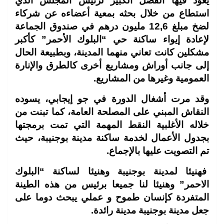
يعود فيها الفضل الكبير لرئيس المجلس الذي
استطاع من خلال بحثه بمعية أعضاءه عن شركاء
لضخ مبلغ 12,6 مليون درهم في صندوق الجماعة
لإعادة إيواء ساكنة حي “البلوك الأحمر” كأكبر
مشكلين كانت تعاني منهما المدينة، وبطبيعة الحال
إلى جانب أوراش ومشاريع أخرى كالطرق والإنارة
العمومية وغيرها من المشاريع.
وقد مرت أشغال الدورة في جو إيجابي، يسوده
النقاش المبني على المصلحة العامة، كما تبنت من
خلاله الأغلبية النقط المهمة التي تمت برمجتها
بجدول الأعمال لخدمة ساكنة مدينة بوجنيبة، حيث
تم التصويت عليها بالإجماع.
فهنيئا لمدينة بوجنيبة وهنيئا لساكنة “البلوك
الاحمر” وهنيئا لنا جميعا برئيس من هذه الطينة
المتفردة كإنسان طموح و عملي يبحث دوما على
جعل مدينة بوجنيبة مدينة رائدة.