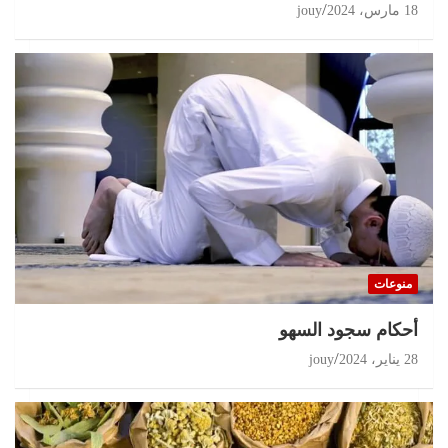
18 مارس، 2024
jouy
منوعات
أحكام سجود السهو
28 يناير، 2024
jouy