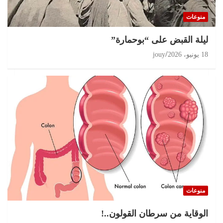
البرلمان في قفص الإتهام
منوعات
11 يوليو، 2026
jouy
ليلة القبض على “بوحمارة”
18 يونيو، 2026
jouy
منوعات
الوقاية من سرطان القولون..!