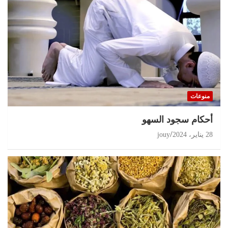
منوعات
أحكام سجود السهو
28 يناير، 2024
jouy