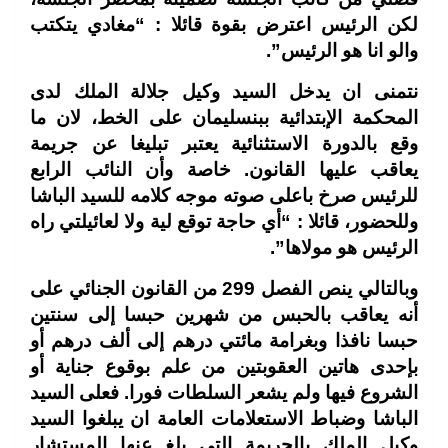
لكن الرئيس اعترض بقوة قائلا : “مغادي يتكتب
والو انا هو الرئيس”.
نتمنى ان يدخل السيد وكيل جلالة الملك لدى
المحكمة الإبتدائية ببنسليمان على الخط، لان ما
وقع بالدورة الاستثنائية يعتبر تبليغا عن جريمة
يعاقب عليها القانون. خاصة وأن النائب الرابع
للرئيس صرخ باعلى صوته موجه كلامه للسيد الباشا
وللحضور، قائلا : “أي حاجة توقع لية ولا لعائيلتي راه
الرئيس هو مولاها”.
وبالتالي ينص الفصل 299 من القانون الجنائي على
أنه يعاقب بالحبس من شهرين حبسا إلى سنتين
حبسا نافذا وبغرامة مائتي درهم إلى ألف درهم أو
بإحدى هاتين العقوبتين من علم بوقوع جناية أو
الشروع فيها ولم يشعر السلطات فورا. فعلى السيد
الباشا وضباط الاستعلامات العامة ان يبلغوا السيد
وكيل الملك بالجريمة التي بلغ عنها المستشار