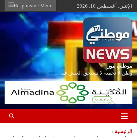
Ski
Responsive Menu
الإثنين, أغسطس 10, 2026
t
conten
موطني نيوز
وطن لا نحميه لا نستحق العيش فيه
الرئيسية