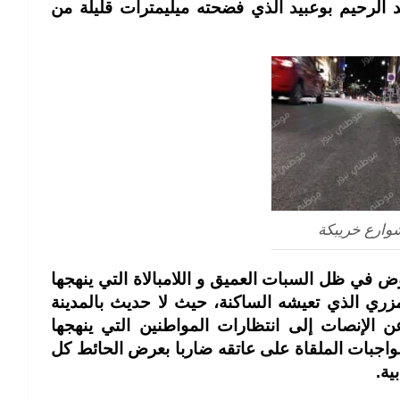
لرحيم بوعبيد الذي فضحته ميليمترات قليلة من
وارع خريبكة
 في ظل السبات العميق و اللامبالاة التي ينهجها
زري الذي تعيشه الساكنة، حيث لا حديث بالمدينة
الإنصات إلى انتظارات المواطنين التي ينهجها
واجبات الملقاة على عاتقه ضاربا بعرض الحائط كل
ية.