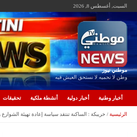
Ski
السبت, أغسطس 8, 2026
t
conten
موطني نيوز
وطن لا نحميه لا نستحق العيش فيه
أخبار وطنية
أخبار دولية
أنشطة ملكية
تحقيقات
الرئيسية
خريبكة : الساكنة تنتقد سياسة إعادة تهيئة الشوارع