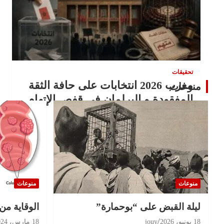
تحقيقات
مغرب 2026 انتخابات على حافة الثقة
منوعات
المفقودة و البرلمان في قفص الإتهام
11 يوليو، 2026
jouy
منوعات
منوعات
ليلة القبض على “بوحمارة”
الوقاية من
18 يونيو، 2026
jouy
18 مارس، 2024