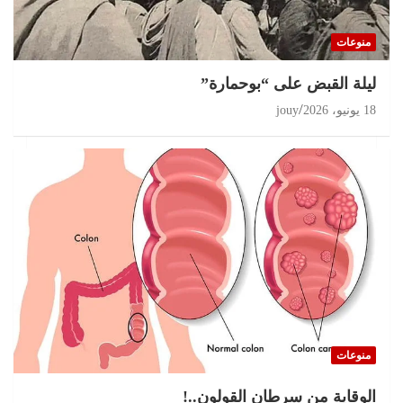
مغرب 2026 انتخابات على حافة الثقة المفقودة و
البرلمان في قفص الإتهام
منوعات
11 يوليو، 2026
jouy
ليلة القبض على “بوحمارة”
18 يونيو، 2026
jouy
منوعات
الوقاية من سرطان القولون..!