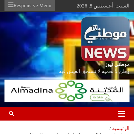
Ski
Responsive Menu
السبت, أغسطس 8, 2026
t
conten
موطني نيوز
وطن لا نحميه لا نستحق العيش فيه
الرئيسية