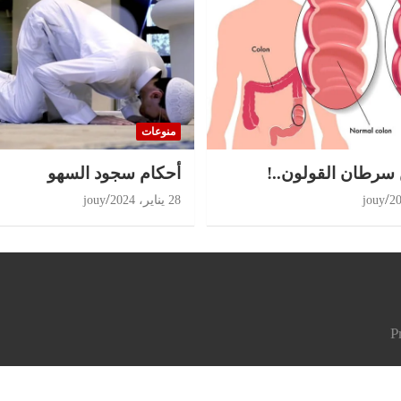
منوعات
 سرطان القولون..!
أحكام سجود السهو
jouy
28 يناير، 2024
jouy
P