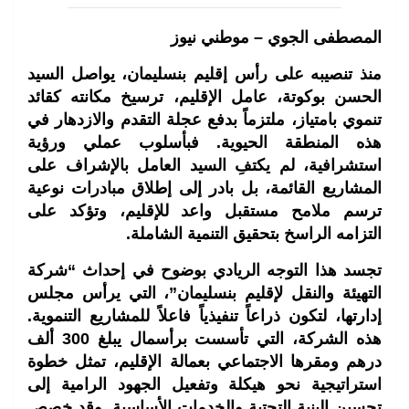
المصطفى الجوي – موطني نيوز
منذ تنصيبه على رأس إقليم بنسليمان، يواصل السيد
الحسن بوكوتة، عامل الإقليم، ترسيخ مكانته كقائد
تنموي بامتياز، ملتزماً بدفع عجلة التقدم والازدهار في
هذه المنطقة الحيوية. فبأسلوب عملي ورؤية
استشرافية، لم يكتفِ السيد العامل بالإشراف على
المشاريع القائمة، بل بادر إلى إطلاق مبادرات نوعية
ترسم ملامح مستقبل واعد للإقليم، وتؤكد على
التزامه الراسخ بتحقيق التنمية الشاملة.
تجسد هذا التوجه الريادي بوضوح في إحداث “شركة
التهيئة والنقل لإقليم بنسليمان”، التي يرأس مجلس
إدارتها، لتكون ذراعاً تنفيذياً فاعلاً للمشاريع التنموية.
هذه الشركة، التي تأسست برأسمال يبلغ 300 ألف
درهم ومقرها الاجتماعي بعمالة الإقليم، تمثل خطوة
استراتيجية نحو هيكلة وتفعيل الجهود الرامية إلى
تحسين البنية التحتية والخدمات الأساسية. وقد خصص