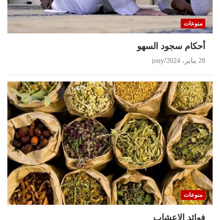
منوعات
أحكام سجود السهو
28 يناير، 2024
jouy
منوعات
‏فوائد الاعشاب