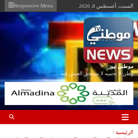
Ski
Responsive Menu
السبت, أغسطس 8, 2026
t
conten
موطني نيوز
وطن لا نحميه لا نستحق العيش فيه
الرئيسية