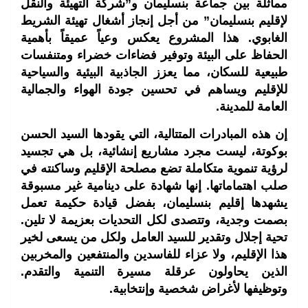
مماثلة بين جماعة بنسليمان و”شركة التهيئة والنقل
لإقليم بنسليمان” من أجل إنجاز أشغال تهيئة الشريط
الغابوي. هذا المشروع يعكس وعياً عميقاً بأهمية
الحفاظ على البيئة وتوفير فضاءات خضراء ومتنفسات
طبيعية للسكان، مما يعزز الجاذبية البيئية والسياحية
للإقليم ويساهم في تحسين جودة الهواء والجمالية
العامة للمدينة.
إن هذه المبادرات المتتالية، التي يقودها السيد الحسن
بوكوتة، ليست مجرد مشاريع إنشائية، بل هي تجسيد
لرؤية تنموية متكاملة تضع مصلحة الإقليم وساكنته في
صلب اهتماماتها. إنها شهادة على دينامية غير مسبوقة
يشهدها إقليم بنسليمان، بفضل قيادة حكيمة تعمل
بصمت وجدية، وتتصدى لكل التحديات بعزيمة لا تلين.
تحية إجلال وتقدير للسيد العامل ولكل من يسعى لخير
هذا الإقليم، ولا عزاء للفاسدين والمنتفعين والمخربين
الذين يحاولون عرقلة مسيرة التنمية والتقدم.
وتوظيفها لأغراض شخصية وإنتخابية.