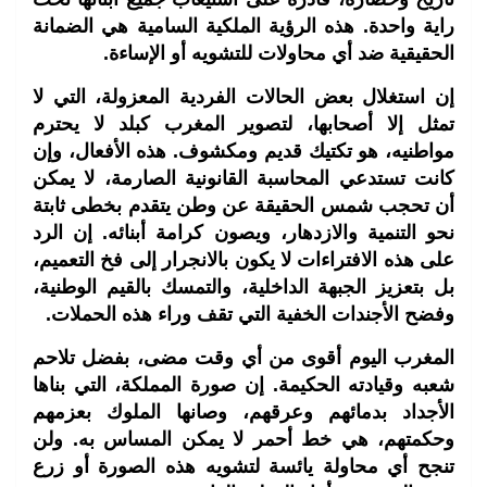
راية واحدة. هذه الرؤية الملكية السامية هي الضمانة
الحقيقية ضد أي محاولات للتشويه أو الإساءة.
إن استغلال بعض الحالات الفردية المعزولة، التي لا
تمثل إلا أصحابها، لتصوير المغرب كبلد لا يحترم
مواطنيه، هو تكتيك قديم ومكشوف. هذه الأفعال، وإن
كانت تستدعي المحاسبة القانونية الصارمة، لا يمكن
أن تحجب شمس الحقيقة عن وطن يتقدم بخطى ثابتة
نحو التنمية والازدهار، ويصون كرامة أبنائه. إن الرد
على هذه الافتراءات لا يكون بالانجرار إلى فخ التعميم،
بل بتعزيز الجبهة الداخلية، والتمسك بالقيم الوطنية،
وفضح الأجندات الخفية التي تقف وراء هذه الحملات.
المغرب اليوم أقوى من أي وقت مضى، بفضل تلاحم
شعبه وقيادته الحكيمة. إن صورة المملكة، التي بناها
الأجداد بدمائهم وعرقهم، وصانها الملوك بعزمهم
وحكمتهم، هي خط أحمر لا يمكن المساس به. ولن
تنجح أي محاولة يائسة لتشويه هذه الصورة أو زرع