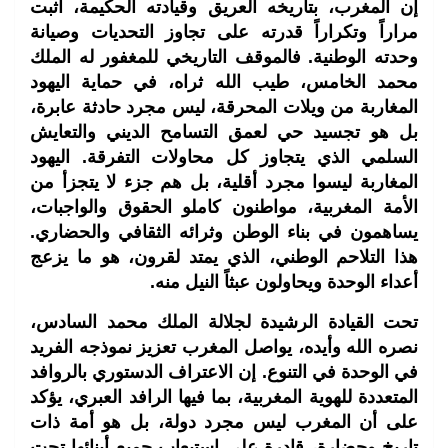
إن المغرب، بتاريخه العريق وقيادته الحكيمة، أثبت
مراراً وتكراراً قدرته على تجاوز التحديات وصيانة
وحدته الوطنية. فالموقف التاريخي للمغفور له الملك
محمد الخامس، طيب الله ثراه، في حماية اليهود
المغاربة من ويلات المحرقة، ليس مجرد حادثة عابرة،
بل هو تجسيد حي لعمق التسامح الديني والتعايش
السلمي الذي يتجاوز كل محاولات التفرقة. اليهود
المغاربة ليسوا مجرد أقلية، بل هم جزء لا يتجزأ من
الأمة المغربية، مواطنون كاملو الحقوق والواجبات،
يساهمون في بناء الوطن وثرائه الثقافي والحضاري.
هذا التلاحم الوطني، الذي يمتد لقرون، هو ما يزعج
أعداء الوحدة ويحاولون عبثاً النيل منه.
تحت القيادة الرشيدة لجلالة الملك محمد السادس،
نصره الله وأيده، يواصل المغرب تعزيز نموذجه الفريد
في الوحدة في التنوع. إن الاعتراف الدستوري بالروافد
المتعددة للهوية المغربية، بما فيها الرافد العبري، يؤكد
على أن المغرب ليس مجرد دولة، بل هو أمة ذات
تاريخ وحضارة، قادرة على استيعاب جميع أبنائها تحت