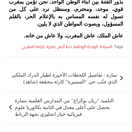
بذور الفتنة بين أبناء الوطن الواحد. نحن نؤمن بمغرب
قوي، موحد، ومحترم، وسنظل نرد على كل من
تسول له نفسه المساس به بالإعلام الحر، بالقلم
المسؤول، وبصوت المواطن الذي لا يلين.
عاش الملك، عاش المغرب، ولا عاش من خانه.
Tags:
السيادة
,
الوحدة الوطنية
,
خط أحمر
,
صخرة
,
كرامة المغربي
تصفّح
المقالات
تمارة : تفاصيل اللحظات الأخيرة لطيار الدرك الملكي
الذي جنّب حي “المسيرة” كارثة محققة (شاهد)
التلميذ “ريان بوكراع” من المدارس العلمية بتمارة
يحصل على أعلى معدل في الثانية بكالوريا علوم
فيزيائيه خيار انجليزي بجهة الرباط