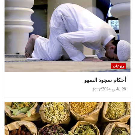
منوعات
أحكام سجود السهو
28 يناير، 2024
jouy