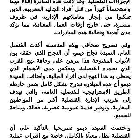
الإجراءات القنصلية. وقد لاقت هذه المبادرة إقبالاً مهماً
واستحساناً كبيراً من قبل أفراد الجالية المغربية، الذين
تمكنوا من إنجاز معاملاتهم الإدارية في ظروف
ميسرة، حتى خارج أوقات العمل المعتادة، مما يؤكد
مدى أهمية وفعالية هذه المبادرات.
وفي تصريح صحافي بهذه المناسبة، أكدت القنصل
العام، السيدة نجاح ديمو، أن النجاح الذي حققه يوم
الأبواب المفتوحة هذا يبرهن على وجاهة نهج القرب
الذي تعتمده القنصلية، ويعكس مدى الاهتمام الذي
يحظى به هذا النهج لدى أفراد الجالية. وأضافت السيدة
ديمو أن هذه المبادرة تندرج بشكل كامل ضمن خارطة
الطريق الاستراتيجية للقنصلية العامة، والتي تهدف
إلى تقريب الإدارة القنصلية أكثر من المواطنين
المغاربة، وتوفير خدمة عمومية عصرية، فعالة، ومتاحة
للجميع.
واختتمت السيدة ديمو تصريحها بالتأكيد على أن
القنصلية تظل معبأة بالكامل، خاصة مع اقتراب عملية