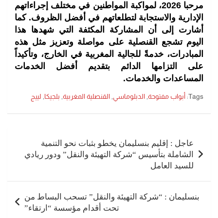
مرحبا 2026، لمواكبة المواطنين في مختلف إجراءاتهم
الإدارية والاستجابة لتطلعاتهم في أفضل الظروف. كما
أشارت إلى أن المشاركة المكثفة التي شهدها هذا
اليوم تشجع القنصلية على مواصلة وتعزيز مثل هذه
المبادرات، خدمةً للجالية المغربية في الخارج، وتأكيداً
على التزامها الدائم بتقديم أفضل الخدمات
المساعدات والخدمات.
Tags:
أبواب مفتوحة
,
الدبلوماسي
,
القنصلية المغربية
,
بلجيكا
,
لييج
تصفّح
المقالات
عاجل : إقليم بنسليمان يخطو بثبات نحو التنمية
الشاملة بتأسيس “شركة التهيئة والنقل” ودور ريادي
للسيد العامل
بنسليمان : “شركة التهيئة والنقل” تسحب البساط من
تحت أقدام مؤسسة “ارتقاء”