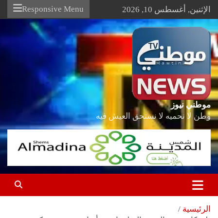
Ski
Responsive Menu
الإثنين, أغسطس 10, 2026
t
conten
موطني نيوز
وطن لا نحميه لا نستحق العيش فيه
الرئيسية