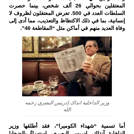
المعتقلين بحوالي 26 ألف شخص، بينما حصرت
السلطات العدد في 500. تعرض المعتقلون لظروف لا
إنسانية، بما في ذلك الاكتظاظ والتعذيب، مما أدى إلى
وفاة العديد منهم في أماكن مثل “المقاطعة 46”.
وزير الداخلية انداك إدريس البصري رحمه
الله
أما تسمية “شهداء الكوميرا”، فقد أطلقها وزير
الداخلية آنذاك، إدريس البصري، استهزاءً بالضحايا