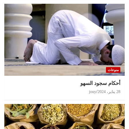
منوعات
أحكام سجود السهو
28 يناير، 2024
jouy