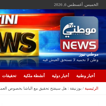
Ski
الخميس, أغسطس 6, 2026
t
conten
موطني نيوز
وطن لا نحميه لا نستحق العيش فيه
أخبار وطنية
أخبار دولية
أنشطة ملكية
تحقيقات
الرئيسية
بوزنيقة : هل سيفتح تحقيق مع الباشا بخصوص العم