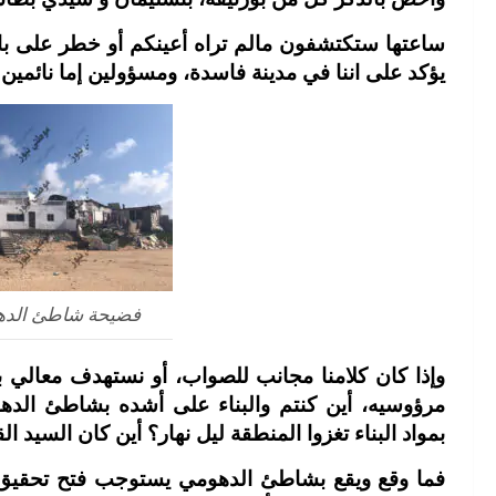
ساعتها ستكتشفون مالم تراه أعينكم أو خطر على بال
يؤكد على اننا في مدينة فاسدة، ومسؤولين إما نائمين 
فضيحة شاطئ الدهو
وإذا كان كلامنا مجانب للصواب، أو نستهدف معالي با
مرؤوسيه، أين كنتم والبناء على أشده بشاطئ الد
بمواد البناء تغزوا المنطقة ليل نهار؟ أين كان السيد ا
فما وقع ويقع بشاطئ الدهومي يستوجب فتح تحقي