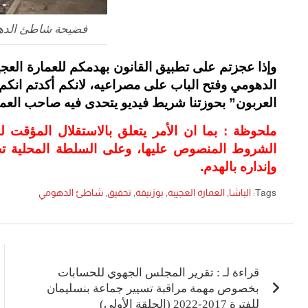
فضيحة شاطئ الدهو
وإذا عجزتم على تطبيق القانون بهدمكم للعمارة العج
الدهومي وفتح الباب على مصراعيه، لانكم أكدتم انكم
العربون” بحوزتنا شريط فيديو يتحدى فيه صاحب العما
ملحوظة : بما ان الأمر يتعلق بالاستقلال المؤقت 
الشروط المنصوص عليها، وعلى السلطة المحلية تح
وإنداره بالهدم.
Tags:
الباشا
,
العمارة العجيبة
,
بوزنيقة
,
تحقيق
,
شاطئ الدهومي
تصفّح
المقالات
قراءة لـ : تقرير المجلس الجهوي للحسابات
بخصوص مهمة مراقبة تسيير جماعة بنسليمان
للفترة 2017-2022 (الحلقة الأولى)