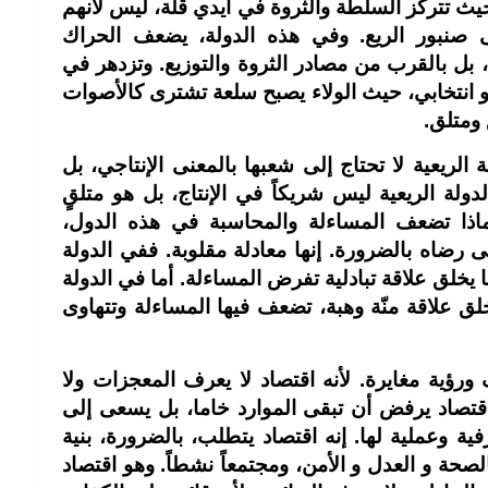
حيث تتركز السلطة والثروة في أيدي قلة، ليس لأنهم
ى صنبور الريع. وفي هذه الدولة، يضعف الحراك
اج، بل بالقرب من مصادر الثروة والتوزيع. وتزدهر في
 و انتخابي، حيث الولاء يصبح سلعة تشترى كالأصوات
 ومتلق.
لريعية لا تحتاج إلى شعبها بالمعنى الإنتاجي، بل
ولة الريعية ليس شريكاً في الإنتاج، بل هو متلقٍ
اذا تضعف المساءلة والمحاسبة في هذه الدول،
ى رضاه بالضرورة. إنها معادلة مقلوبة. ففي الدولة
 يخلق علاقة تبادلية تفرض المساءلة. أما في الدولة
لق علاقة منّة وهبة، تضعف فيها المساءلة وتتهاوى
رؤية مغايرة. لأنه اقتصاد لا يعرف المعجزات ولا
 اقتصاد يرفض أن تبقى الموارد خاما، بل يسعى إلى
ة وعملية لها. إنه اقتصاد يتطلب، بالضرورة، بنية
الصحة و العدل و الأمن، ومجتمعاً نشطاً. وهو اقتصاد