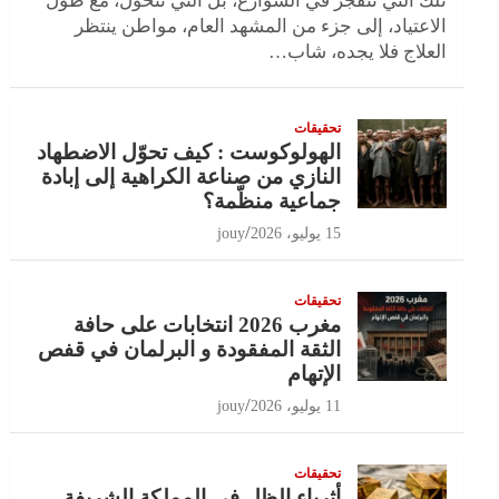
تلك التي تنفجر في الشوارع، بل التي تتحول، مع طول
الاعتياد، إلى جزء من المشهد العام، مواطن ينتظر
العلاج فلا يجده، شاب…
تحقيقات
الهولوكوست : كيف تحوّل الاضطهاد
النازي من صناعة الكراهية إلى إبادة
جماعية منظّمة؟
15 يوليو، 2026
jouy
تحقيقات
مغرب 2026 انتخابات على حافة
الثقة المفقودة و البرلمان في قفص
الإتهام
11 يوليو، 2026
jouy
تحقيقات
أثرياء الظل في المملكة الشريفة