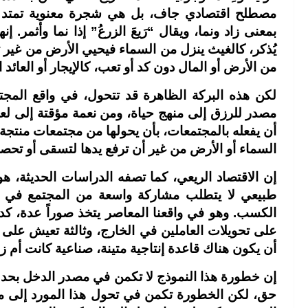
مصطلح اقتصادي جاف، بل هي شجرة معنوية تمتد جذو
بمعنى زاد ونما، ويقال “رَيعَ الزرعُ” إذا نما وأثمر. إ
يُذكر، كالغيث ينزل من السماء فيحيي الأرض من غير ت
من الأرض أو المال دون كد أو تعب، كالإيجار أو العائد ا
لكن هذه البركة الظاهرة قد تتحول، في واقع المج
مصدر للرزق إلى منهج حياة، ومن نعمة مؤقتة إلى لعنة
أن يفعله بالمجتمعات، بأن يحولها من مجتمعات منتجة
السماء أو الأرض من غير أن ترفع يدها لتسقى أو تحصد
إن الاقتصاد الريعي، كما تصفه الدراسات الحديثة، 
طبيعي لا يتطلب مشاركة واسعة من المجتمع في عملية 
الكسب. وهو في واقعنا المعاصر يتخذ صوراً عدة، كدو
على تحويلات العاملين في الخارج، وثالثة تعيش على ر
أن يكون هناك قاعدة إنتاجية متينة، صناعية كانت أم زر
إن خطورة هذا النموذج لا تكمن في مصدر الدخل بحد ذا
حق، لكن الخطورة تكمن في تحول هذا المورد إلى منه