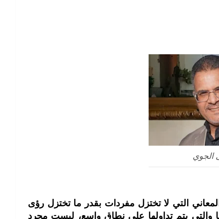
الجوي
المعاني التي لا تختزل مفردات بقدر ما تختزل رؤى
ها والتي يتم تداولها على نطاق واسع، ليست مجرد