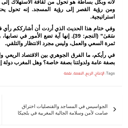
لأنه وبكل بساطة هو تحول من ثقافة الاستهلاك إلى ثق
ومن رؤية القصر إلى رؤية المسجد. إنه تحول يحت
استراتيجية.
وفي ختام هذا الحديث الذي أردت أن أشارككم رأي فيه، نستحضر
سَعَىٰ” (النجم: 39). إنها آية تضع الأمور 
ثمرة السعي والعمل، وليس مجرد الانتظار والتلقي.
في رأيكم، ما الفرق الجوهري بين الاقتصاد الريعي والا
بصفة عامة ولدولتنا بصفة خاصة؟ وهل المغرب دولة إنت
Tags:
الإنتاج
,
الريع
,
النعمة
,
نقمة
تصفّح
المقالات
الجواسيس في المساجد والقنصليات اختراق
صامت لأمن وسلامة الجالية المغربية في بلجيكا