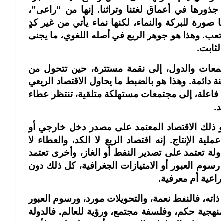
رها في أعماق لغتنا وتراثنا. إنها من “راعى”،
نها صورة للبركة والنماء، لكنها نماء يأتي من غير كدٍ
عب. وهذا هو جوهر الريع في أصله اللغوي، ما يجنى
لثابت.
تمعات والدول، إلى نقمة مستترة، حين تتحول من
 دائمة. وهذا هو بالضبط ما يحاول الاقتصاد الريعي
 فاعلة، إلى مجتمعات مستهلكة متلقية، تنتظر عطاء
.
هو ذلك الاقتصاد المعتمد على مصدر دخل خارجي أو
الإنتاج. إنه اقتصاد الريع لا الكد، والعطاء لا
لة تعتمد على تصدير النفط أو الغاز، وأخرى تعتمد
سوم العبور أو الامتيازات الجغرافية، كل ذلك دون
اعية أم معرفية.
ته، فالنفط نعمة، والتحويلات مورد، ورسوم العبور
جية حكم، وفلسفة مجتمع، ورؤية للعالم. فالدولة