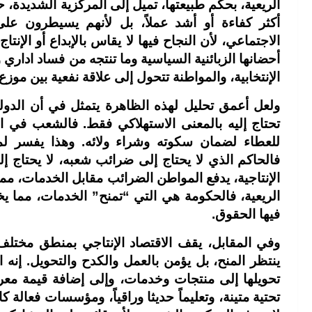
الريعية، بحكم طبيعتها، تميل إلى المركزية الشديدة، 
أكثر كفاءة أو أشد عملاً، بل لأنهم يسيطرون عل
الاجتماعي، لأن النجاح فيها لا يقاس بالإبداع أو الإنت
أحضانها الزبائنية السياسية وما تنتجه من فساد اداري
الإنتخابية، والمواطنة تتحول إلى علاقة نفعية بين موزع
ولعل أعمق تحليل لهذه الظاهرة يتمثل في أن الدولة ا
تحتاج إليه بالمعنى الاستهلاكي فقط. فالشعب في الد
للعطاء لضمان سكوته وشراء ولائه. وهذا يفسر لم
فالحاكم الذي لا يحتاج إلى ضرائب شعبه، لا يحتاج إل
الإنتاجية، يدفع المواطن الضرائب مقابل الخدمات، مما
الريعية، فالحكومة هي التي “تمنح” الخدمات، مما يخ
فيها الحقوق.
وفي المقابل، يقف الاقتصاد الإنتاجي بمنطق مختلف و
ينتظر المنح، بل يؤمن بالعمل والكدح والتحويل. إنه
تحويلها إلى منتجات وخدمات، وإلى إضافة قيمة معرفي
تحتية متينة، وتعليماً حديثا وراقياً، ومؤسسات فعالة ك