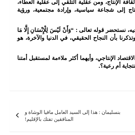
افة الإنتاج، ومن عقلية التلقي إلى عقلية العطاء،
اج إلى شجاعة سياسية، وإرادة مجتمعية، ورؤية
 قوله تعالى : “وَأَنْ لَيْسَ لِلْإِنْسَانِ إِلَّا مَا
في نصابها، وتذكرنا بأن النجاح الحقيقي، في الدنيا والآخرة، هو
قتصاد الإنتاجي، وأيهما أكثر ملاءمة لمستقبل أمتنا
جاية أم رعية؟.
بنسليمان : هذا إلى السيد العامل مافيا الوشاة و
المنافقين تفتك بالإقليم!