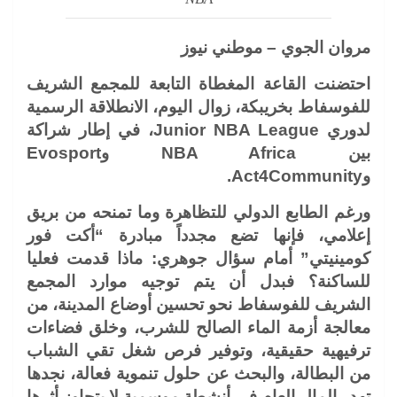
مروان الجوي – موطني نيوز
احتضنت القاعة المغطاة التابعة للمجمع الشريف
للفوسفاط بخريبكة، زوال اليوم، الانطلاقة الرسمية
لدوري Junior NBA League، في إطار شراكة
بين NBA Africa وEvosport
وAct4Community.
ورغم الطابع الدولي للتظاهرة وما تمنحه من بريق
إعلامي، فإنها تضع مجدداً مبادرة “أكت فور
كومينيتي” أمام سؤال جوهري: ماذا قدمت فعليا
للساكنة؟ فبدل أن يتم توجيه موارد المجمع
الشريف للفوسفاط نحو تحسين أوضاع المدينة، من
معالجة أزمة الماء الصالح للشرب، وخلق فضاءات
ترفيهية حقيقية، وتوفير فرص شغل تقي الشباب
من البطالة، والبحث عن حلول تنموية فعالة، نجدها
تهدر المال العام في أنشطة موسمية لا يتجاوز أثرها