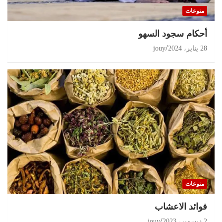
منوعات
أحكام سجود السهو
28 يناير، 2024
jouy
منوعات
‏فوائد الاعشاب
2 ديسمبر، 2023
jouy