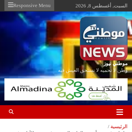
Ski
Responsive Menu
السبت, أغسطس 8, 2026
t
conten
موطني نيوز
وطن لا نحميه لا نستحق العيش فيه
الرئيسية