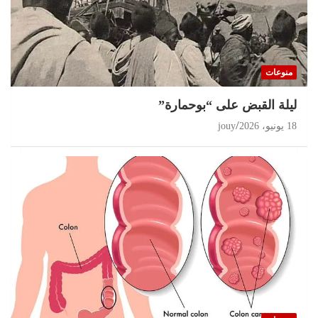
تحقيقات
مغرب 2026 انتخابات على حافة الثقة المفقودة و
البرلمان في قفص الإتهام
منوعات
11 يوليو، 2026
jouy
ليلة القبض على “بوحمارة”
18 يونيو، 2026
jouy