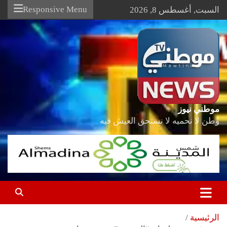
Ski
Responsive Menu
السبت, أغسطس 8, 2026
t
conten
موطني نيوز
وطن لا نحميه لا نستحق العيش فيه
الرئيسية