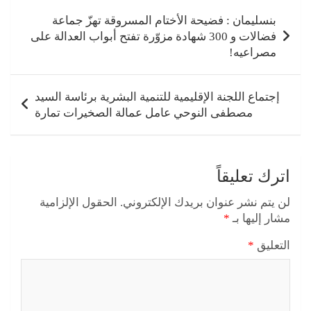
تصفّح
المقالات
بنسليمان : فضيحة الأختام المسروقة تهزّ جماعة
فضالات و 300 شهادة مزوّرة تفتح أبواب العدالة على
مصراعيه!
إﺟﺘﻤﺎﻉ ﺍﻟﻠﺠﻨﺔ ﺍﻹﻗﻠﻴﻤﻴﺔ ﻟﻠﺘﻨﻤﻴﺔ ﺍﻟﺒﺸﺮﻳﺔ برئاسة السيد
مصطفى النوحي عامل عمالة الصخيرات تمارة
اترك تعليقاً
لن يتم نشر عنوان بريدك الإلكتروني.
الحقول الإلزامية
مشار إليها بـ
*
التعليق
*