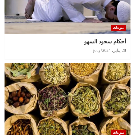
منوعات
أحكام سجود السهو
28 يناير، 2024
jouy
منوعات