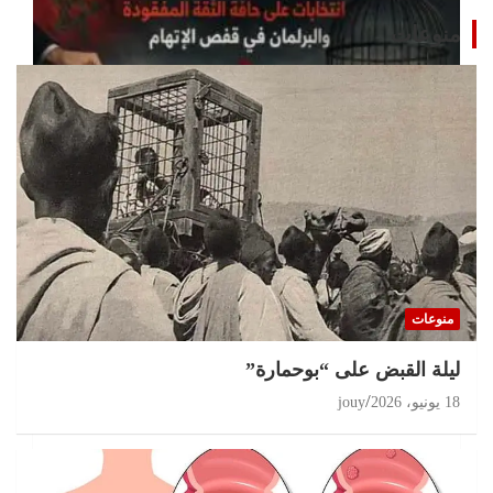
منوعات
تحقيقات
مغرب 2026 انتخابات على حافة الثقة المفقودة و
البرلمان في قفص الإتهام
منوعات
11 يوليو، 2026
jouy
ليلة القبض على “بوحمارة”
18 يونيو، 2026
jouy