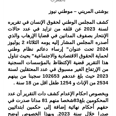
بوشتى المريني – موطني نيوز
كشف المجلس الوطني لحقوق الإنسان في تقريره
لسنة 2023 عن قلقه من تزايد في عدد حالات
الإنتحار بصفوف المدانين في قضايا الإرهاب والذي
أصدره المجلس المشار إليه يومه الثلاثاء 2 يوليوز
2024 تحت عنوان” إرساء دعائم نظام وطني
لحماية الحقوق الاقتصادية والاجتماعية” بحيث تناول
هذا التقرير قضية الإكتظاظ بالمؤسسات السجنية
من الإرتفاع الغير مسبوق في عدد المعتقلين لسنة
2023 حيث بلغ عددهم 102653 سجينا من بينهم
2534 من الإناث و 1254 طفل اقل من 18 سنة .
وبخصوص احكام الإعدام كشف دات التقرير أن عدد
المحكومين بلغ83شخصا منهم 81 مدانا صدرت في
حقهم أحكام نهائية إضافة إلى حكمين ابتدائيين
صدرا خلال سنة 2023. وبهذا الخصوص اوضح