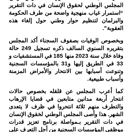
المجلس الوطني لحقوق الإنسان في دات التقرير
“استمرار غياب منهجية واضحة من طرف الحكومة
والبرلمان لتنظيم حوار وطني حول إلغاء هذه
العقوبة”.
وبخصوص الوفيات بصفوف السجناء أكد المجلس
بتقريره السنوي السالف ذكره تسجيل 249 حالة
وفاة خلال سنة 2023 منها 185 في المستشفيات و
33 في الطريق إليها و31 بالمؤسسات السجنية
وتنوعت أسبابها بين الانتحار والأمراض المزمنة
وأسباب طبيعية.
كما أعرب المجلس عن قلقله بخصوص حالات
انتحار أربعة مدانين متابعين في قضايا الإرهاب
والتطرف منهم ثلاثة انتحروا في ظرف لا يتعدى
الشهر. هذا وأصى المجلس الوطني لخقوق الإنسان
في دات التقرير بـمواصلة برنامج تعزيز قدرات
موظفي المؤسسات السجنية من أجل التعرف على