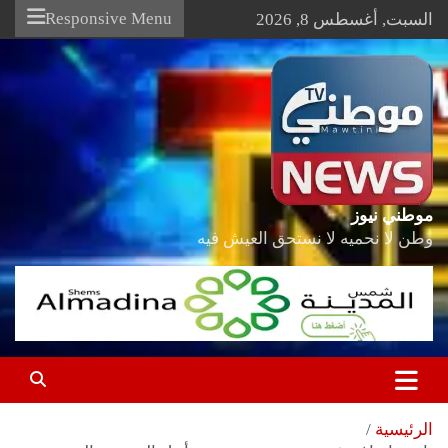
Ski
Responsive Menu
السبت, أغسطس 8, 2026
t
conten
موطني نيوز
وطن لا نحميه لا نستحق العيش فيه
الرئيسية