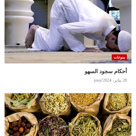
منوعات
أحكام سجود السهو
28 يناير، 2024
jouy