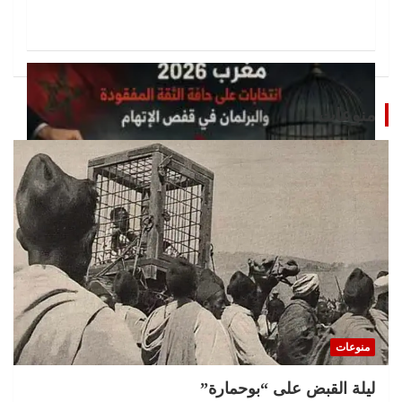
منوعات
تحقيقات
مغرب 2026 انتخابات على حافة الثقة المفقودة و
البرلمان في قفص الإتهام
منوعات
11 يوليو، 2026
jouy
ليلة القبض على “بوحمارة”