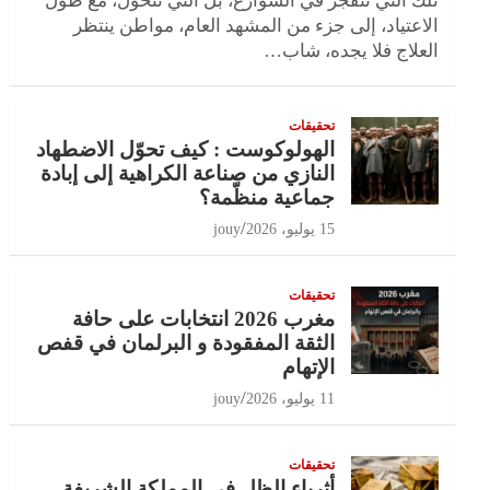
تلك التي تنفجر في الشوارع، بل التي تتحول، مع طول
الاعتياد، إلى جزء من المشهد العام، مواطن ينتظر
العلاج فلا يجده، شاب…
تحقيقات
الهولوكوست : كيف تحوّل الاضطهاد
النازي من صناعة الكراهية إلى إبادة
جماعية منظّمة؟
15 يوليو، 2026
jouy
تحقيقات
مغرب 2026 انتخابات على حافة
الثقة المفقودة و البرلمان في قفص
الإتهام
11 يوليو، 2026
jouy
تحقيقات
أثرياء الظل في المملكة الشريفة