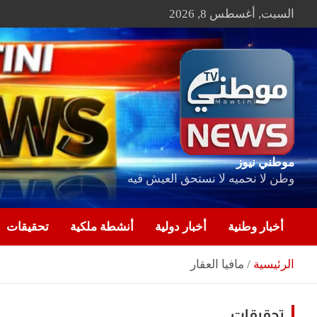
Ski
السبت, أغسطس 8, 2026
t
conten
موطني نيوز
وطن لا نحميه لا نستحق العيش فيه
أخبار وطنية
أخبار دولية
أنشطة ملكية
تحقيقات
الرئيسية
مافيا العقار
تحقيقات