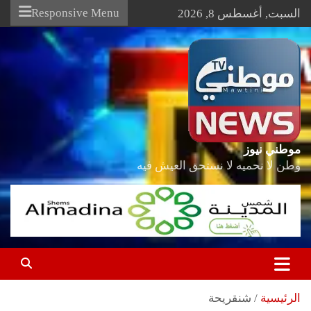
Ski
Responsive Menu
السبت, أغسطس 8, 2026
t
conten
موطني نيوز
وطن لا نحميه لا نستحق العيش فيه
الرئيسية
شنقريحة