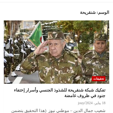
الوسم:
شنقريحة
تحقيقات
تفكيك شبكة شنقريحة للشذوذ الجنسي وأسرار إختفاء
جنود في ظروف غامضة
18 يناير، 2024
jouy
شعيب جمال الدين – موطني نيوز (هذا التحقيق يتضمن