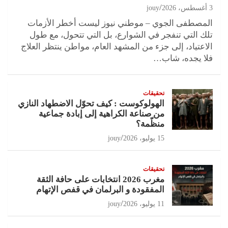
3 أغسطس، 2026
jouy
المصطفى الجوي – موطني نيوز ليست أخطر الأزمات
تلك التي تنفجر في الشوارع، بل التي تتحول، مع طول
الاعتياد، إلى جزء من المشهد العام، مواطن ينتظر العلاج
فلا يجده، شاب…
تحقيقات
الهولوكوست : كيف تحوّل الاضطهاد النازي
من صناعة الكراهية إلى إبادة جماعية
منظّمة؟
15 يوليو، 2026
jouy
تحقيقات
مغرب 2026 انتخابات على حافة الثقة
المفقودة و البرلمان في قفص الإتهام
11 يوليو، 2026
jouy