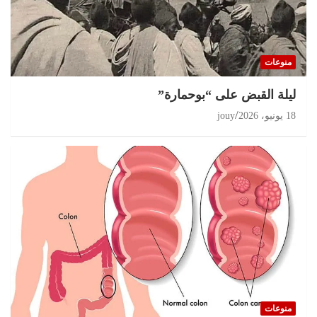
منوعات
ليلة القبض على “بوحمارة”
18 يونيو، 2026
jouy
منوعات