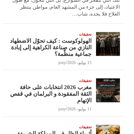
تلك التي تنفجر في الشوارع، بل التي تتحول، مع طول
الاعتياد، إلى جزء من المشهد العام، مواطن ينتظر
العلاج فلا يجده، شاب…
تحقيقات
الهولوكوست : كيف تحوّل الاضطهاد
النازي من صناعة الكراهية إلى إبادة
جماعية منظّمة؟
15 يوليو، 2026
jouy
تحقيقات
مغرب 2026 انتخابات على حافة
الثقة المفقودة و البرلمان في قفص
الإتهام
11 يوليو، 2026
jouy
تحقيقات
أثرياء الظل في المملكة الشريفة