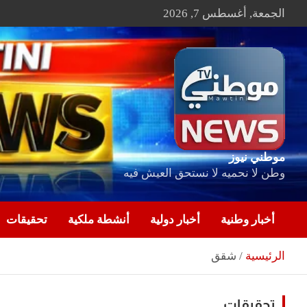
Ski
الجمعة, أغسطس 7, 2026
t
conten
موطني نيوز
وطن لا نحميه لا نستحق العيش فيه
أخبار وطنية
أخبار دولية
أنشطة ملكية
تحقيقات
الرئيسية
شقق
تحقيقات