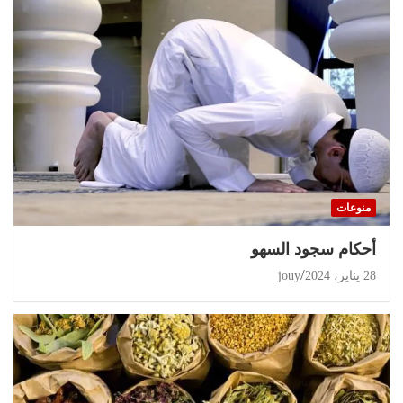
منوعات
أحكام سجود السهو
28 يناير، 2024
jouy