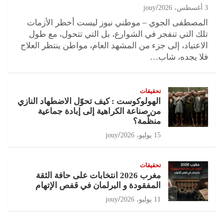
3 أغسطس، 2026
jouy
المصطفى الجوي – موطني نيوز ليست أخطر الأزمات
تلك التي تنفجر في الشوارع، بل التي تتحول، مع طول
الاعتياد، إلى جزء من المشهد العام، مواطن ينتظر العلاج
فلا يجده، شاب…
تحقيقات
الهولوكوست : كيف تحوّل الاضطهاد النازي
من صناعة الكراهية إلى إبادة جماعية
منظّمة؟
15 يوليو، 2026
jouy
تحقيقات
مغرب 2026 انتخابات على حافة الثقة
المفقودة و البرلمان في قفص الإتهام
11 يوليو، 2026
jouy