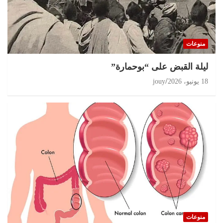
منوعات
ليلة القبض على “بوحمارة”
18 يونيو، 2026
jouy
منوعات