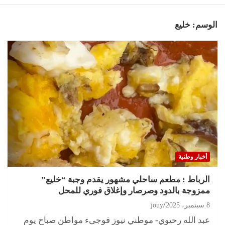
الوسم:
خليع
أخبار وطنية
الرباط : مطعم ساحلي مشهور يقدم وجبة “خليع”
ممزوجة بالدود وصرصار وإغلاق فوري للمحل
8 سبتمبر، 2025
jouy
عبد الله رحيوي- موطني نيوز فوجىء مواطن صباح يوم