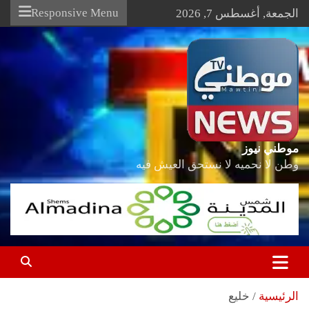
Ski
Responsive Menu
الجمعة, أغسطس 7, 2026
t
conten
موطني نيوز
وطن لا نحميه لا نستحق العيش فيه
الرئيسية
خليع