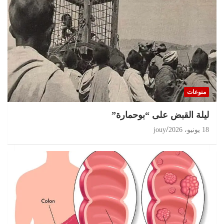
تحقيقات
مغرب 2026 انتخابات على حافة الثقة المفقودة و
البرلمان في قفص الإتهام
منوعات
11 يوليو، 2026
jouy
ليلة القبض على “بوحمارة”
18 يونيو، 2026
jouy