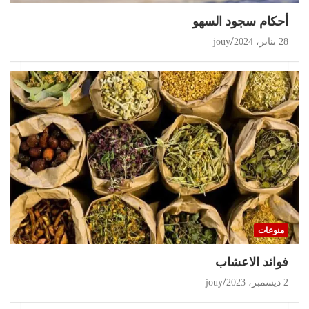
أحكام سجود السهو
28 يناير، 2024
jouy
منوعات
‏فوائد الاعشاب
2 ديسمبر، 2023
jouy