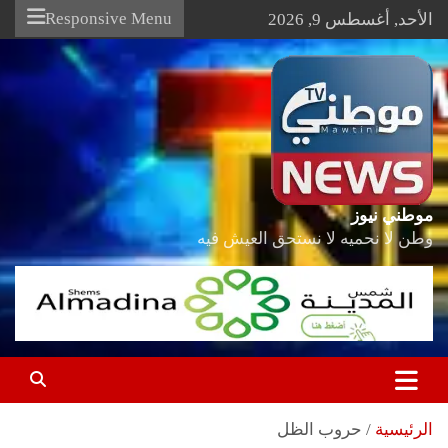
Ski
Responsive Menu
الأحد, أغسطس 9, 2026
t
conten
موطني نيوز
وطن لا نحميه لا نستحق العيش فيه
الرئيسية
حروب الظل