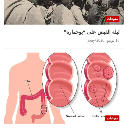
منوعات
ليلة القبض على “بوحمارة”
18 يونيو، 2026
jouy
منوعات