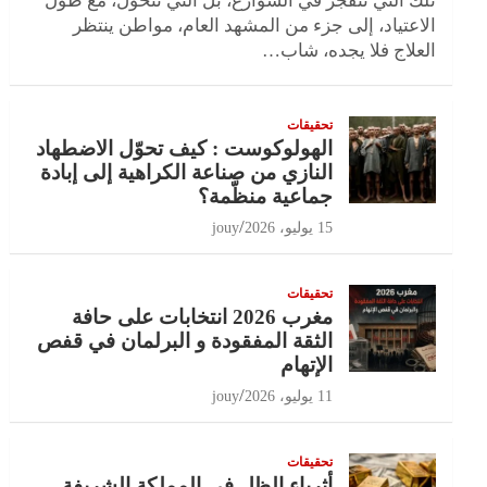
تلك التي تنفجر في الشوارع، بل التي تتحول، مع طول
الاعتياد، إلى جزء من المشهد العام، مواطن ينتظر
العلاج فلا يجده، شاب…
تحقيقات
الهولوكوست : كيف تحوّل الاضطهاد
النازي من صناعة الكراهية إلى إبادة
جماعية منظّمة؟
15 يوليو، 2026
jouy
تحقيقات
مغرب 2026 انتخابات على حافة
الثقة المفقودة و البرلمان في قفص
الإتهام
11 يوليو، 2026
jouy
تحقيقات
أثرياء الظل في المملكة الشريفة