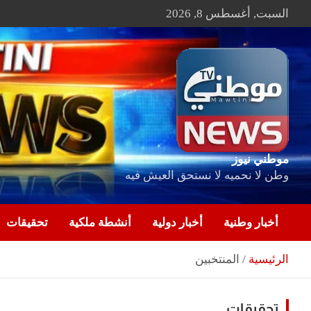
Ski
السبت, أغسطس 8, 2026
t
conten
موطني نيوز
وطن لا نحميه لا نستحق العيش فيه
أخبار وطنية
أخبار دولية
أنشطة ملكية
تحقيقات
الرئيسية
المنتخبين
تحقيقات