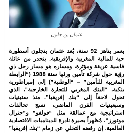
عثمان بن جلون
بعمر يناهز 92 سنة، يُعد عثمان بنجلون أسطورة
حية للمالية المغربية والإفريقية. ينحدر من عائلة
فاسية عريقة ومؤثرة، ومساره هو مسار رجل ذي
رؤية حول شركة تأمين ورثها سنة 1988 (“الرابطة
المغربية للتأمين” – “الوطنية”) إلى إمبراطورية
بنكية، “البنك المغربي للتجارة الخارجية”، الذي
تحول لاحقاً إلى “بنك إفريقيا”. منذ ستينيات
وسبعينيات القرن الماضي، نسج تحالفات
استراتيجية مع عمالقة مثل “فولفو” و”جنرال
موتورز”، مُظهراً بصيرة نادرة للديناميات الاقتصادية
العالمية. إن رفضه التخلي عن زمام “بنك إفريقيا”