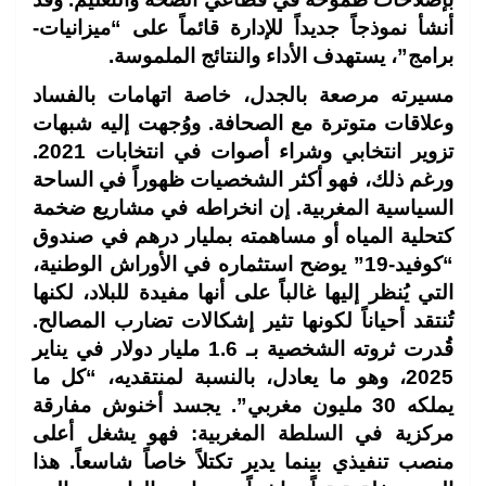
أنشأ نموذجاً جديداً للإدارة قائماً على “ميزانيات-
برامج”، يستهدف الأداء والنتائج الملموسة.
مسيرته مرصعة بالجدل، خاصة اتهامات بالفساد
وعلاقات متوترة مع الصحافة. ووُجهت إليه شبهات
تزوير انتخابي وشراء أصوات في انتخابات 2021.
ورغم ذلك، فهو أكثر الشخصيات ظهوراً في الساحة
السياسية المغربية. إن انخراطه في مشاريع ضخمة
كتحلية المياه أو مساهمته بمليار درهم في صندوق
“كوفيد-19” يوضح استثماره في الأوراش الوطنية،
التي يُنظر إليها غالباً على أنها مفيدة للبلاد، لكنها
تُنتقد أحياناً لكونها تثير إشكالات تضارب المصالح.
قُدرت ثروته الشخصية بـ 1.6 مليار دولار في يناير
2025، وهو ما يعادل، بالنسبة لمنتقديه، “كل ما
يملكه 30 مليون مغربي”. يجسد أخنوش مفارقة
مركزية في السلطة المغربية: فهو يشغل أعلى
منصب تنفيذي بينما يدير تكتلاً خاصاً شاسعاً. هذا