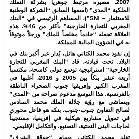
2007. مصيره مرتبط جوهرياً بشركة التملك
الملكية “المدى” (اسمها السابق “الشركة الوطنية
للاستثمار – SNI”)، المساهم الرئيسي في “البنك
المغربي للتجارة الخارجية” بأكثر من 46%. هذه
العلاقة تجعله “خادماً مخلصاً للملك” ورجلاً موثوقاً
به في الشؤون المالية للمملكة.
إن نفوذ محمد الكتاني هائل، يُدار عبر أكبر بنك في
البلاد. تحت قيادته، قاد “البنك المغربي للتجارة
الخارجية” استراتيجية توسع دولي كاسحة، مكتسباً
أربعة عشر بنكاً بين 2005 و 2016، أغلبها في
المغرب الكبير وإفريقيا جنوب الصحراء الناطقة
بالفرنسية. هذا التوسع مدعوم صراحة من “المدى”
ويتماشى مع رؤية جلالة الملك محمد السادس
لصالح التعاون جنوب-جنوب. بنكه هو فاعل محوري
في تمويل مشاريع هيكلية في إفريقيا، مستجيباً
لحاجات البنى التحتية، التصنيع، والتكامل الإقليمي.
تقلد محمد الكتاني وسام “جوقة الشرف”