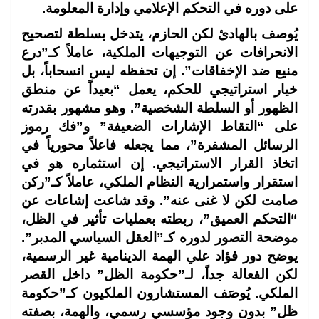
على دوره في التحكم الإعلامي وإدارة المعلومة.
يُوصف بالهادئ لكن الحازم، يتدخل بسلطة لتصحيح
الانحرافات عن التوجيهات الملكية، عاملاً كـ”درع
منيع ضد الإخفاقات”. إن تحفظه ليس انسحاباً، بل
خيار استراتيجي للحكم، يعمل “بعيداً عن منطق
الظهور أو السلطة الشخصية”. وهو مشهور بقدرته
على “التقاط الإشارات الضعيفة” و”فك رموز
الرسائل المشفرة”، مما يجعله فاعلاً محورياً في
اتخاذ القرار الاستراتيجي. إن استثماره هو في
استقرار واستمرارية النظام الملكي، عاملاً كـ”ركن
صامت لكن لا غنى عنه”. وقد شاعت إشاعات عن
“التحكم العميق”، ربطته بعمليات تأثير في الظل،
موضحة التصور لدوره كـ”العقل السياسي المدبر”.
يوضح دور فؤاد علي الهمة الدينامية غير الرسمية،
لكن الفعالة جداً، لـ”حكومة الظل” داخل القصر
الملكي. يُوصَف المستشارون الملكيون كـ”حكومة
ظل” بدون وجود مؤسسي رسمي، والهمة، بصفته