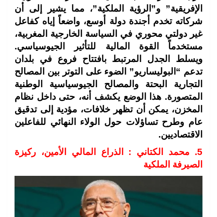
الإفريقية” و”الرؤية الملكية”، مما يشير إلى أن
شركاته تخدم أجندة دولة أوسع، واضعاً إياه كفاعل
غير دولتي محوري في السياسة الخارجية المغربية،
مستخدماً القوة المالية للتأثير الجيوسياسي.
ويسلط الجدل المرتبط بافتتاح فروع في بلدان
تدعم “البوليساريو” الضوء على التوتر بين المصالح
التجارية البحتة والمصالح الجيوسياسية الوطنية
المتصورة. هذا الوضع يكشف أنه، حتى داخل نظام
المخزن، يمكن أن تظهر خلافات، مؤدية إلى تدقيق
عام وطرح تساؤلات حول الولاء النهائي للفاعلين
الاقتصاديين.
5. محمد الكتاني : الذراع المالي الأمين، ركيزة
الصيرفة الملكية