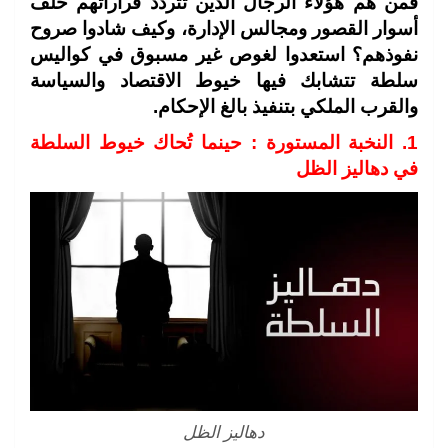
فمن هم هؤلاء الرجال الذين تتردد قراراتهم خلف
أسوار القصور ومجالس الإدارة، وكيف شادوا صروح
نفوذهم؟ استعدوا لغوص غير مسبوق في كواليس
سلطة تتشابك فيها خيوط الاقتصاد والسياسة
والقرب الملكي بتنفيذ بالغ الإحكام.
1. النخبة المستورة : حينما تُحاك خيوط السلطة
في دهاليز الظل
دهاليز الظل