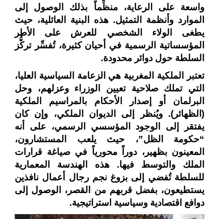
واسعة على الرعاية، منظِّماً بذلك الوصول إلى
الموارد وأنظمة التمثيل. هذه البنية العائلية، حيث
يطغى الولاء الشخصي للعرش على الأطر
المؤسساتية الرسمية في أحيان كثيرة، تُفسِّر تركُّز
السلطة حول دوائر محدودة.
تعتبر الملكية المغربية هي الزعامة السياسية العليا،
التي تملك صلاحية تعيين الوزراء وعزلهم، وحل
البرلمان أو إصدار الأحكام بالمراسيم الملكية
(الظهائر). ويُنظر إلى الديوان الملكي، وإن كان
يفتقر إلى الوجود المؤسسي الرسمي، على أنه
“حكومة الظل”، حيث يلعب المستشارون،
المعينون بظهير، دوراً محورياً في صياغة قرارات
الملك والتوسط فيها. هذه الهندسة المعمارية
للسلطة تُفضي إلى بزوغ نجم رجال أعمال نافذين
يستطيعون، بفضل قربهم من القصر، الوصول إلى
دوافع اقتصادية وسياسية استراتيجية.