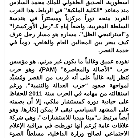
أسطورية، الصديق الطفولي للملك محمد السادس
منذ مقاعد “الكلية الملكية” في الرباط. هذا القرب
الفريد منحه دوراً مركزياً ومستتراً في هندسة
السلطة المغربية، واضعاً إياه كـ”رجل الأوركسترا”
و”استراتيجي الظل”. مساره هو مسار رجل عرف
كيف يبحر بين المجالين العام والخاص، دوماً في
خدمة القصر.
نفوذه عميق وغالباً ما يكون غير مرئي. هو مؤسس
حزب “الأصالة والمعاصرة” (PAM)، وهو حزب
يُنظر إليه غالباً على أنه قريب من القصر ومُشيَّد
لمواجهة صعود “حزب العدالة والتنمية”. ورغم
استقالته من مهامه في الحزب سنة 2011 للحفاظ
على حيادية دوره كمستشار ملكي، إلا أن بصمته
على المشهد السياسي تبقى لا يمكن إنكارها. وهو
أيضاً مرتبط بـ”مينا ميديا للاستشارات”، وهي شركة
علاقات عامة يُزعم أنها تورطت في مراقبة الإعلام
الاجتماعي لصالح وزارة الداخلية، مسلطاً الضوء