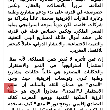
الطاقة، مروراً بالاتصالات والعقار. وتكمن
خصوصيته في قدرته على بدء ودعم مشاريع وطنية
وعابرة للقارات الإفريقية ضخمة، غالباً بشراكة مع
شركات خاصة، لكن دوماً بتوجه استراتيجي يمليه
القصر الملكي. وتكمن خصائص فعله في قدرته
على حشد أموال طائلة لمشاريع البنى التحتية،
والتنمية الاجتماعية، والانتشار الدولي، عاملاً كمحفز
للاقتصاد المغربي.
إن ثمن تأثيره لا يُقدر بثمن للمملكة، لأنه يمثل
استثماراً استراتيجياً في النمو والاستقرار.
والحكايات المصغرة هي غالباً حكايات مشاريع
وطنية كبرى وتوسعات إفريقية، حيث وجود
“المدى” هو ضمان للثقة والمتانة. إن سبب
الاستثمار لـ”المدى”، متجاوزاً الربح، هو خدمة
الرؤية الملكية للتنمية ووضع المغرب كقائد
اقتصادي إقليمي. يوضح دور “المدى” كيف تستخدم