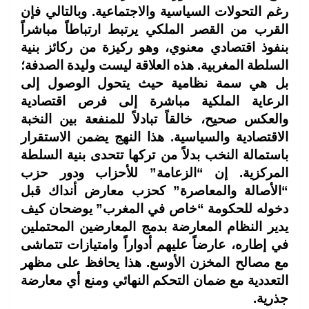
رغم التحولات السياسية والاجتماعية. وبالتالي فإن
القرب من القصر الملكي يرتبط ارتباطاً مباشراً
بنفوذ اقتصادي معنوي، وهو ركيزة من ركائز بنية
السلطة المغربية. هذه العلاقة ليست وليدة الصدفة؛
بل هي سمة نظامية حيث يتحول الوصول إلى
الرعاية الملكية مباشرة إلى فرص اقتصادية
والعكس صحيح، خالقاً تبادلاً للمنفعة بين النخبة
الاقتصادية والسياسية. هذا النهج يضمن الاستقرار
باستمالة النخب بدلاً من تركها تتحدى بنية السلطة
المركزية. إن “الزعامة” للأحزاب ودور حزب
“الأصالة والمعاصرة” كحزب معارض أنداك قبل
دخوله للحكومة “خاص في المغرب” يوضحان كيف
يدير النظام المعارضة بدمج المعارضين المحتملين
في إطاره، عارضاً عليهم أدواراً وامتيازات تتماشى
مع مصالح المخزن الأوسع. هذا يحافظ على مظهر
التعددية مع ضمان التحكم النهائي ومنع أي معارضة
جذرية.