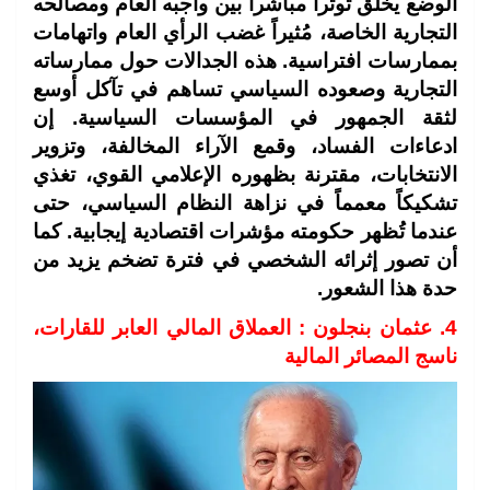
الوضع يخلق توتراً مباشراً بين واجبه العام ومصالحه
التجارية الخاصة، مُثيراً غضب الرأي العام واتهامات
بممارسات افتراسية. هذه الجدالات حول ممارساته
التجارية وصعوده السياسي تساهم في تآكل أوسع
لثقة الجمهور في المؤسسات السياسية. إن
ادعاءات الفساد، وقمع الآراء المخالفة، وتزوير
الانتخابات، مقترنة بظهوره الإعلامي القوي، تغذي
تشكيكاً معمماً في نزاهة النظام السياسي، حتى
عندما تُظهر حكومته مؤشرات اقتصادية إيجابية. كما
أن تصور إثرائه الشخصي في فترة تضخم يزيد من
حدة هذا الشعور.
4. عثمان بنجلون : العملاق المالي العابر للقارات،
ناسج المصائر المالية