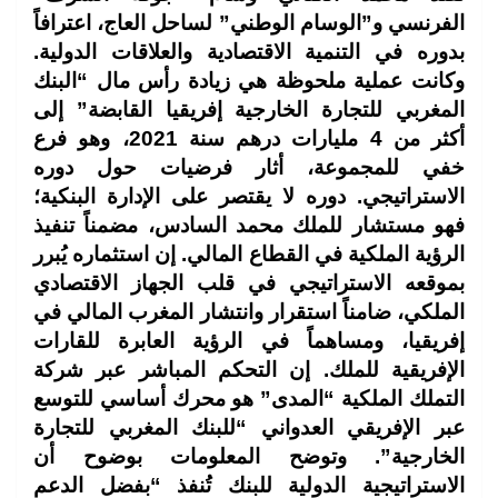
الفرنسي و”الوسام الوطني” لساحل العاج، اعترافاً
بدوره في التنمية الاقتصادية والعلاقات الدولية.
وكانت عملية ملحوظة هي زيادة رأس مال “البنك
المغربي للتجارة الخارجية إفريقيا القابضة” إلى
أكثر من 4 مليارات درهم سنة 2021، وهو فرع
خفي للمجموعة، أثار فرضيات حول دوره
الاستراتيجي. دوره لا يقتصر على الإدارة البنكية؛
فهو مستشار للملك محمد السادس، مضمناً تنفيذ
الرؤية الملكية في القطاع المالي. إن استثماره يُبرر
بموقعه الاستراتيجي في قلب الجهاز الاقتصادي
الملكي، ضامناً استقرار وانتشار المغرب المالي في
إفريقيا، ومساهماً في الرؤية العابرة للقارات
الإفريقية للملك. إن التحكم المباشر عبر شركة
التملك الملكية “المدى” هو محرك أساسي للتوسع
عبر الإفريقي العدواني “للبنك المغربي للتجارة
الخارجية”. وتوضح المعلومات بوضوح أن
الاستراتيجية الدولية للبنك تُنفذ “بفضل الدعم