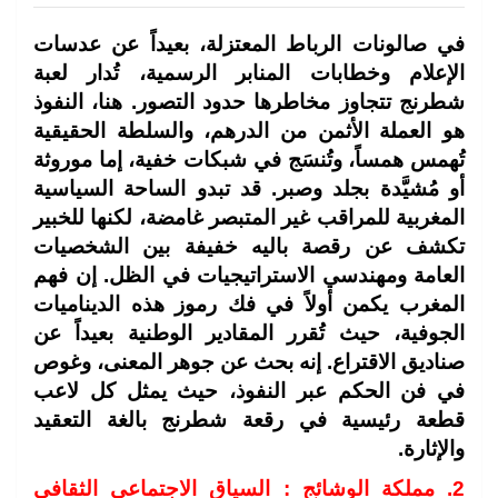
في صالونات الرباط المعتزلة، بعيداً عن عدسات
الإعلام وخطابات المنابر الرسمية، تُدار لعبة
شطرنج تتجاوز مخاطرها حدود التصور. هنا، النفوذ
هو العملة الأثمن من الدرهم، والسلطة الحقيقية
تُهمس همساً، وتُنسَج في شبكات خفية، إما موروثة
أو مُشيَّدة بجلد وصبر. قد تبدو الساحة السياسية
المغربية للمراقب غير المتبصر غامضة، لكنها للخبير
تكشف عن رقصة باليه خفيفة بين الشخصيات
العامة ومهندسي الاستراتيجيات في الظل. إن فهم
المغرب يكمن أولاً في فك رموز هذه الديناميات
الجوفية، حيث تُقرر المقادير الوطنية بعيداً عن
صناديق الاقتراع. إنه بحث عن جوهر المعنى، وغوص
في فن الحكم عبر النفوذ، حيث يمثل كل لاعب
قطعة رئيسية في رقعة شطرنج بالغة التعقيد
والإثارة.
2. مملكة الوشائج : السياق الاجتماعي الثقافي