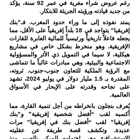
رغم عروض شراء مغرية في عمر 92 سنة، يؤكد
من جديد قيادته ورؤيته الجريئة للابتكار.
يمتد نفوذه إلى ما وراء حدود المغرب. فـ”بنك
إفريقيا” يتواجد في 18 بلداً إفريقياً على الأقل، مما
يجعله فاعلاً تاريخياً ورئيسياً للمالية العابرة للقارات
الإفريقية. وهو منخرط بشكل خاص في مشاريع
هيكلية، لا سيما في التمويل ذي الأثر والمسؤولية
الاجتماعية والبيئية، وهي مبادرات غالباً ما تتماشى
مع الرؤية الملكية للتعاون جنوب-جنوب. ثروته،
المقدرة بـ 1.5 مليار دولار في يوليو 2024، تشهد
على نجاحه وقدرته على الإبحار في الأسواق
العالمية.
يُعرف بنجلون بانخراطه من أجل تنمية القارة، مما
أكسبه لقب “أفضل شخصية إفريقية” و”بنك
إفريقيا” لقب “أفضل بنك في إفريقيا” مرات
عديدة. وتكشف قصة طريفة عن عقليته
الاستشرافية وهي اهتمامه المبكر بالصين منذ