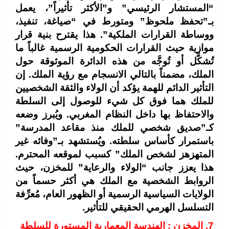
“المستشار الرئيسي” و”الأكثر تأثيراً”، يعمل
بـ”تحفظ ملحوظ” ومتورط في “صياغة، تنفيذ،
ووساطة القرارات الملكية”. هذا يقترح بنية قرار
موازية حيث القرارات الحكومية الرسمية غالباً ما
تُشكَّل أو تُوجَّه من هذه الدائرة الموثوقة حول
الملك، مضمناً بالتالي الانسجام مع رؤية الملك. إن
التأثير الدائم للهمة يؤكد أن الولاء والثقة الشخصيين
للملك هما فوق كل شيء للوصول إلى السلطة
والاحتفاظ بها داخل النظام المغربي. ويُبرز وضعه
كـ”صديق شخصي للملك منذ مقاعد المدرسة”
باستمرار كأساس سلطته. ويُستشهد بـ”وفائه غير
المتهزهز لشخص الملك” كسبب لموقعه المحترم.
هذا يعزز جانب “الولاء والرعاية” للمخزن، حيث
الروابط الشخصية مع الملك هي أكثر حسماً من
الولايات السياسية الرسمية أو الظهور العام، مُعرِّفة
التسلسل الهرمي الحقيقي للتأثير.
7. المخزن : الهندسة المعمارية المستورة للسلطة