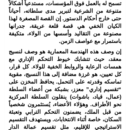
تسمح له بالعمل فوق المؤسسات، مستدعياً أشكالاً
متنوعة من الشرعية لتبرير مدى سلطاته، أحياناً
حتى خارج أحكام الدستور. إن القصة المصغرة لهذا
الكيان الخفي هي قصة قلعة عريقة، جدرانها
مصنوعة من التقاليد وأسسها من الولاء، متكيفة
باستمرار مع عواصف الزمن.
إن وصف هذه الهندسة المعمارية هو وصف لنسيج
معقد، حيث تتشابك خيوط التحكم الإداري مع
همسات الرعاية والروابط الخفية للولاء. كل قرار،
كل تعيين، هو غرزة مضافة إلى هذا النسيج، مقوية
تماسكه وقدرته على التحمل. يحافظ المخزن على
“تقسيم إداري” معزز، بشبكة من أعضاء السلطة
(عمال، قياد، باشوات) ينقلون السلطة المركزية
نحو الأطراف. وهؤلاء الأعضاء، يُستثمرون شخصياً
من قبل الملك، يضمنون التحكم الترابي وتعبئة
السكان، خاصة أثناء الانتخابات. ويستهدف التقسيم
الاستراتيجي للإقليم، مثل تقسيم عمالة الدار