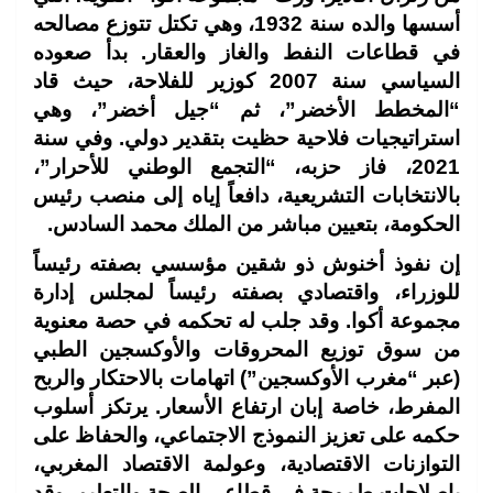
أسسها والده سنة 1932، وهي تكتل تتوزع مصالحه
في قطاعات النفط والغاز والعقار. بدأ صعوده
السياسي سنة 2007 كوزير للفلاحة، حيث قاد
“المخطط الأخضر”، ثم “جيل أخضر”، وهي
استراتيجيات فلاحية حظيت بتقدير دولي. وفي سنة
2021، فاز حزبه، “التجمع الوطني للأحرار”،
بالانتخابات التشريعية، دافعاً إياه إلى منصب رئيس
الحكومة، بتعيين مباشر من الملك محمد السادس.
إن نفوذ أخنوش ذو شقين مؤسسي بصفته رئيساً
للوزراء، واقتصادي بصفته رئيساً لمجلس إدارة
مجموعة أكوا. وقد جلب له تحكمه في حصة معنوية
من سوق توزيع المحروقات والأوكسجين الطبي
(عبر “مغرب الأوكسجين”) اتهامات بالاحتكار والربح
المفرط، خاصة إبان ارتفاع الأسعار. يرتكز أسلوب
حكمه على تعزيز النموذج الاجتماعي، والحفاظ على
التوازنات الاقتصادية، وعولمة الاقتصاد المغربي،
بإصلاحات طموحة في قطاعي الصحة والتعليم. وقد