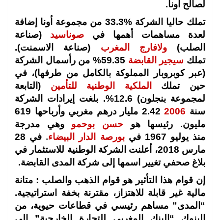
لصالح أونا.
تملك حاليا الشركة %33.3 من مجموعة أونا إضافة
لعدة مساهمات أهمها في
صوناسيد
(صناعة
الصلب)
ولافارج المغرب
(صناعة الاسمنت).
تملك
سيجير القابضة
59.35% من رأسمال الشركة
(عبر كوبروبار المملوكة بالكامل من طرفها)، في
حين تملك
الملكية الوطنية للتأمين
(التابعة
لمجموعة بنجلون) 12.6%. بلغت إيرادات الشركة
سنة
2006
2.42 مليار
درهم مغربي
وأرباحها 619
مليون. رئيسها هو
حسن بوحمو
وهي مدرجة
منذ يوليو 1967 في
بورصة الدار البيضاء
.
في 28
مارس 2018، أعلنت الشركة الوطنية للاستثمار في
بلاغ صحفي تغيير اسمها إلى شركة المدى القابضة.
إن قوام هذا التأثير هو قوام الذهب والصلب : متانة
مالية غير قابلة للاهتزاز، مقترنة بخفة استراتيجية.
“المدى” مساهم رئيسي في قطاعات حيوية، من
البنوك “البنك المغربي للتجارة الخارجية” إلى