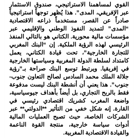
القوي لمساهمنا الاستراتيجي، صندوق الاستثمار
عبر الإفريقي، المدى”. هذا يُظهر توجهاً استراتيجياً
صادراً عن القصر، مستخدماً ذراعه الاقتصادية
“المدى” لتمديد النفوذ الوطني والإقليمي عبر
مؤسسات مالية محورية. الكتاني هو بالتالي المنفذ
الرئيسي لهذه الرؤية الملكية. إن “البنك المغربي
للتجارة الخارجية”، تحت قيادة الكتاني، يعمل
كامتداد لسلطة الدولة المغربية وسياستها الخارجية
في إفريقيا. ويرتبط توسع البنك صراحة بـ”رؤية
جلالة الملك محمد السادس لصالح التعاون جنوب-
جنوب”. هذا يعني أن أنشطة البنك ليست مدفوعة
فقط بالربح التجاري، بل أيضاً بأهداف جيوسياسية،
واضعة المغرب كشريك اقتصادي رئيسي في
القارة. إنه شكل خفي من التأثير **الدولتي** عبر
الشركات الخاصة، حيث تصبح العمليات المالية
أدوات سياسة خارجية، منتجة القوة الناعمة
والقيادة الاقتصادية المغربية.