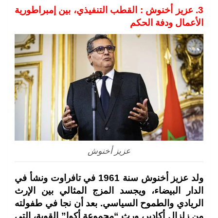
3. عزيز أخنوش : القطب التنفيذي، بين إمبراطورية
الأعمال ودفة الحكم
عزيز أخنوش
ولد عزيز أخنوش سنة 1961 في تافراوت ونشأ في
الدار البيضاء، ويجسد المزج المثالي بين الإرث
الريادي والطموح السياسي. بعد أن نجا في طفولته
من زلزال أكادير، ورث “مجموعة أكوا” القوية، التي