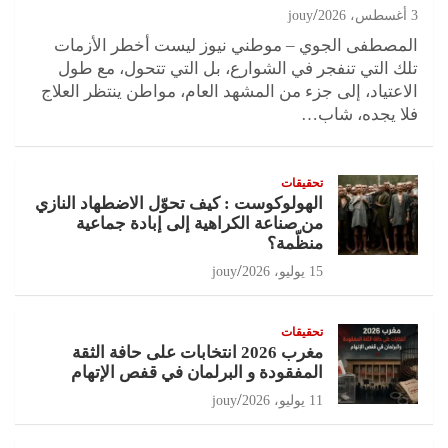
3 أغسطس، 2026
jouy
المصطفى الجوي – موطني نيوز ليست أخطر الأزمات
تلك التي تنفجر في الشوارع، بل التي تتحول، مع طول
الاعتياد، إلى جزء من المشهد العام، مواطن ينتظر العلاج
فلا يجده، شاب…
تحقيقات
الهولوكوست : كيف تحوّل الاضطهاد النازي
من صناعة الكراهية إلى إبادة جماعية
منظّمة؟
15 يوليو، 2026
jouy
تحقيقات
مغرب 2026 انتخابات على حافة الثقة
المفقودة و البرلمان في قفص الإتهام
11 يوليو، 2026
jouy