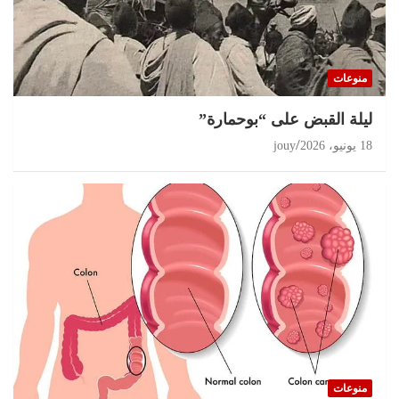
منوعات
ليلة القبض على “بوحمارة”
18 يونيو، 2026
jouy
منوعات