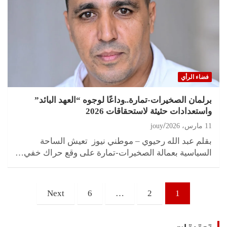
فضاء الرأي
برلمان الصخيرات-تمارة..وداعًا لوجوه “العهد البائد”
واستعدادات حثيثة لاستحقاقات 2026
11 مارس، 2026
jouy
بقلم عبد الله رحيوي – موطني نيوز تعيش الساحة
السياسية بعمالة الصخيرات-تمارة على وقع حراك خفي…
تعدد
Next
6
…
2
1
صفحات
المقالات