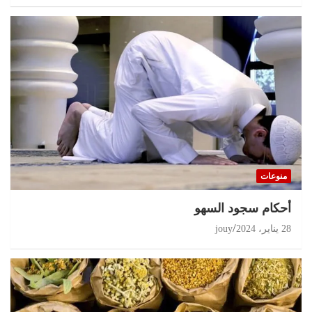
منوعات
أحكام سجود السهو
28 يناير، 2024
jouy