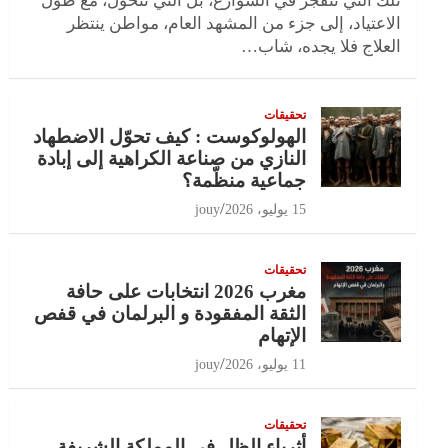
تلك التي تنفجر في الشوارع، بل التي تتحول، مع طول
الاعتياد، إلى جزء من المشهد العام، مواطن ينتظر
العلاج فلا يجده، شاب…
تحقيقات
الهولوكوست : كيف تحوّل الاضطهاد
النازي من صناعة الكراهية إلى إبادة
جماعية منظّمة؟
15 يوليو، 2026
jouy
تحقيقات
مغرب 2026 انتخابات على حافة
الثقة المفقودة و البرلمان في قفص
الإتهام
11 يوليو، 2026
jouy
تحقيقات
أثرياء الظل في المملكة الشريفة