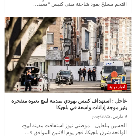
اقتحم مسلحٌ يقود شاحنة مبنى كنيس “معبد…
أخبار دولية
عاجل : استهداف كنيس يهودي بمدينة لييج بعبوة متفجرة
يثير موجة إدانات واسعة في بلجيكا
9 مارس، 2026
jouy
الحسين بنلعايل – موطني نيوز استفاقت مدينة لييج،
الواقعة شرق بلجيكا، فجر يوم الاثنين الموافق 9…