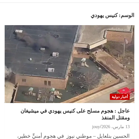
الوسم:
كنيس يهودي
أخبار دولية
عاجل : هجوم مسلح على كنيس يهودي في ميشيغان
ومقتل المنفذ
13 مارس، 2026
jouy
الحسين بنلعايل – موطني نيوز في هجومٍ أمنيٍّ خطير،