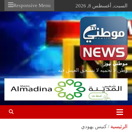
Ski
Responsive Menu
السبت, أغسطس 8, 2026
t
conten
موطني نيوز
وطن لا نحميه لا نستحق العيش فيه
الرئيسية
كنيس يهودي