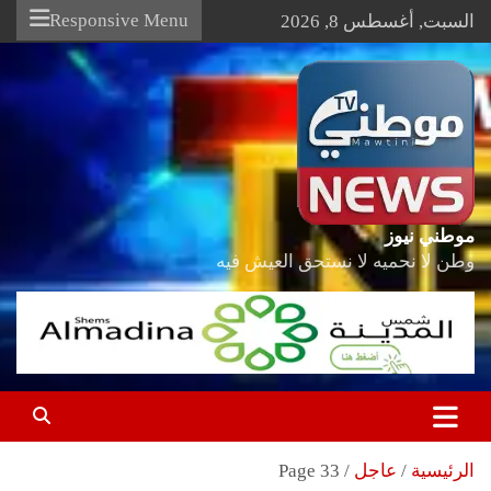
Ski
Responsive Menu
السبت, أغسطس 8, 2026
t
conten
موطني نيوز
وطن لا نحميه لا نستحق العيش فيه
الرئيسية
عاجل
Page 33