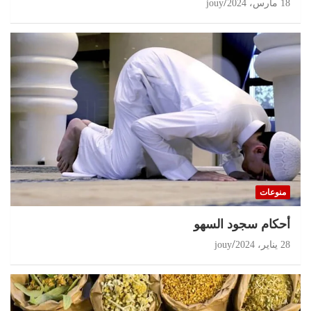
18 مارس، 2024
jouy
منوعات
أحكام سجود السهو
28 يناير، 2024
jouy