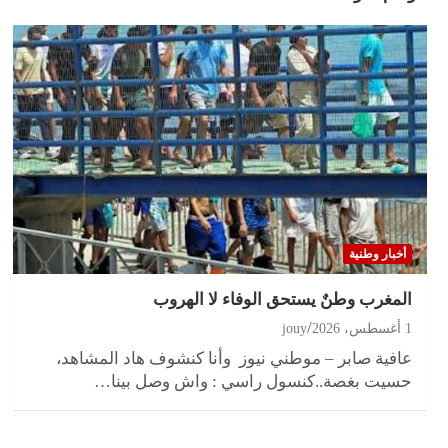
أخبار وطنية
المغرب وطنٌ يستحق الوفاء لا الهروب
1 أغسطس، 2026
jouy
عافية صابر – موطني نيوز وأنا كنشوف هاد المشاهد،
حسيت بغصة..كنسول راسي : واش وصل بينا…