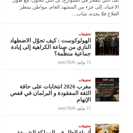
تلك التي تنفجر في الشوارع، بل التي تتحول، مع طول
الاعتياد، إلى جزء من المشهد العام، مواطن ينتظر
العلاج فلا يجده، شاب…
تحقيقات
الهولوكوست : كيف تحوّل الاضطهاد
النازي من صناعة الكراهية إلى إبادة
جماعية منظّمة؟
15 يوليو، 2026
jouy
تحقيقات
مغرب 2026 انتخابات على حافة
الثقة المفقودة و البرلمان في قفص
الإتهام
11 يوليو، 2026
jouy
تحقيقات
أثرياء الظل في المملكة الشريفة