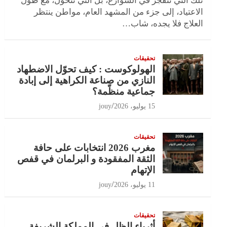
تلك التي تنفجر في الشوارع، بل التي تتحول، مع طول
الاعتياد، إلى جزء من المشهد العام، مواطن ينتظر
العلاج فلا يجده، شاب…
تحقيقات
الهولوكوست : كيف تحوّل الاضطهاد
النازي من صناعة الكراهية إلى إبادة
جماعية منظّمة؟
15 يوليو، 2026
jouy
تحقيقات
مغرب 2026 انتخابات على حافة
الثقة المفقودة و البرلمان في قفص
الإتهام
11 يوليو، 2026
jouy
تحقيقات
أثرياء الظل في المملكة الشريفة